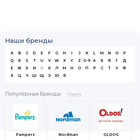
Наши бренды
A
B
C
D
E
F
G
H
I
J
K
L
M
N
O
P
Q
R
S
T
U
V
W
X
Y
Z
0-9
А
Б
В
Г
Д
Е
Ж
З
И
Й
К
Л
М
Н
О
П
Р
С
Т
У
Ф
Х
Ц
Ч
Ш
Щ
Э
Ю
Я
Популярные бренды
Скрыть
Pampers
Nordman
OLDOS