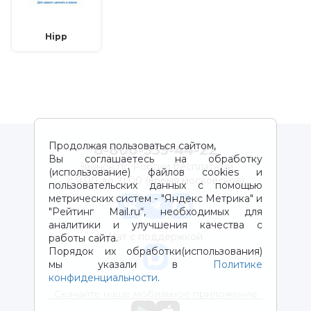
Hipp
Продолжая пользоваться сайтом,
8-800-333-44-22
Вы соглашаетесь на обработку
Звонок по России бесплатный
(использование) файлов cookies и
с 9:00 до 21:00 (время московское)
пользовательских данных с помощью
метрических систем - "Яндекс Метрика" и
"Рейтинг Mail.ru“, необходимых для
аналитики и улучшения качества с
Чат с поддержкой
работы сайта.
Порядок их обработки(использования)
мы указали в
Политике
конфиденциальности
.
Скачайте наше мобильное приложение