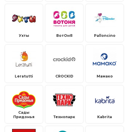
Ухты
ВотОнЯ
Palloncino
Leratutti
CROCKID
Мамако
Сады
Придонья
Технопарк
Kabrita