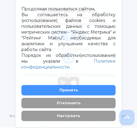
Продолжая пользоваться сайтом,
8-800-333-44-22
Вы соглашаетесь на обработку
Звонок по России бесплатный
(использование) файлов cookies и
с 9:00 до 21:00 (время московское)
пользовательских данных с помощью
метрических систем - "Яндекс Метрика" и
"Рейтинг Mail.ru“, необходимых для
аналитики и улучшения качества с
Чат с поддержкой
работы сайта.
Порядок их обработки(использования)
мы указали в
Политике
конфиденциальности
.
Скачайте наше мобильное приложение
Принять
Магазины
Отклонить
2012-2026 © ООО "ВОТОНЯ". Детские товары с доставкой
Настроить
Все права защищены. Любое использование материалов возможно
только с письменного разрешения владельцев сайта.
Политика конфиденциальности