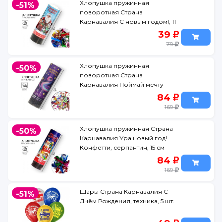
Хлопушка пружинная
-51%
поворотная Страна
Карнавалия С новым годом!, 11
см
39
79
Хлопушка пружинная
-50%
поворотная Страна
Карнавалия Поймай мечту
Змейка, 15 см
84
169
Хлопушка пружинная Страна
-50%
Карнавалия Ура новый год!
Конфетти, серпантин, 15 см
84
169
Шары Страна Карнавалия С
-51%
Днём Рождения, техника, 5 шт.