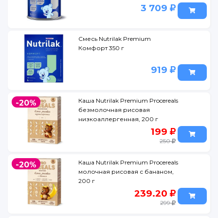
основе аминокислот 400 г
3 709
Смесь Nutrilak Premium
Комфорт 350 г
919
Каша Nutrilak Premium Procereals
-20%
безмолочная рисовая
низкоаллергенная, 200 г
199
250
Каша Nutrilak Premium Procereals
-20%
молочная рисовая с бананом,
200 г
239.20
299