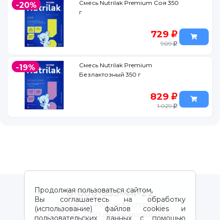
Смесь Nutrilak Premium Соя 350
-20%
г
729
909
Смесь Nutrilak Premium
-19%
Безлактозный 350 г
829
1 029
Продолжая пользоваться сайтом,
8-800-333-44-22
Вы соглашаетесь на обработку
Звонок по России бесплатный
(использование) файлов cookies и
с 9:00 до 21:00 (время московское)
пользовательских данных с помощью