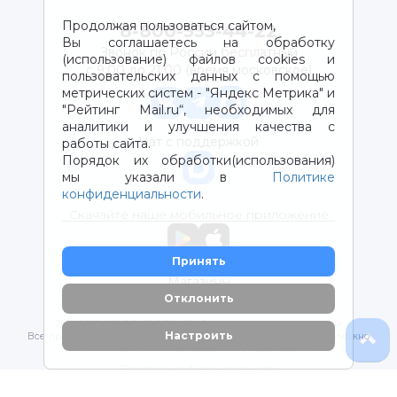
Продолжая пользоваться сайтом,
8-800-333-44-22
Вы соглашаетесь на обработку
Звонок по России бесплатный
(использование) файлов cookies и
с 9:00 до 21:00 (время московское)
пользовательских данных с помощью
метрических систем - "Яндекс Метрика" и
"Рейтинг Mail.ru“, необходимых для
аналитики и улучшения качества с
Чат с поддержкой
работы сайта.
Порядок их обработки(использования)
мы указали в
Политике
конфиденциальности
.
Скачайте наше мобильное приложение
Принять
Магазины
Отклонить
2012-2026 © ООО "ВОТОНЯ". Детские товары с доставкой
Настроить
Все права защищены. Любое использование материалов возможно
только с письменного разрешения владельцев сайта.
Политика конфиденциальности