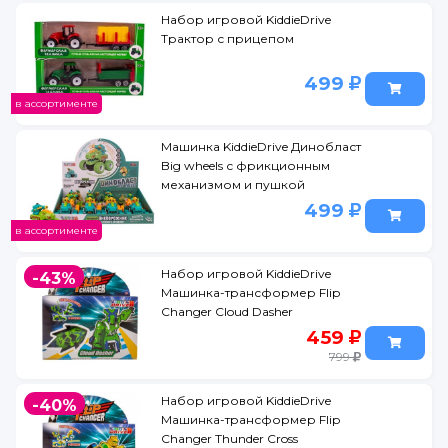
Набор игровой KiddieDrive
Трактор с прицепом
499
в ассортименте
Машинка KiddieDrive Динобласт
Big wheels с фрикционным
механизмом и пушкой
499
в ассортименте
Набор игровой KiddieDrive
-43%
Машинка-трансформер Flip
Changer Cloud Dasher
459
799
Набор игровой KiddieDrive
-40%
Машинка-трансформер Flip
Changer Thunder Cross