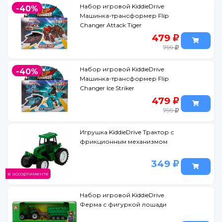
Набор игровой KiddieDrive
-40%
Машинка-трансформер Flip
Changer Attack Tiger
479
799
Набор игровой KiddieDrive
-40%
Машинка-трансформер Flip
Changer Ice Striker
479
799
Игрушка KiddieDrive Трактор с
фрикционным механизмом
349
в ассортименте
Набор игровой KiddieDrive
Ферма с фигуркой лошади