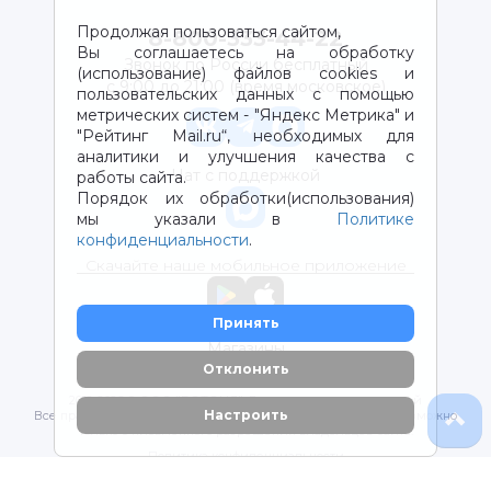
Продолжая пользоваться сайтом,
8-800-333-44-22
Вы соглашаетесь на обработку
Звонок по России бесплатный
(использование) файлов cookies и
с 9:00 до 21:00 (время московское)
пользовательских данных с помощью
метрических систем - "Яндекс Метрика" и
"Рейтинг Mail.ru“, необходимых для
аналитики и улучшения качества с
Чат с поддержкой
работы сайта.
Порядок их обработки(использования)
мы указали в
Политике
конфиденциальности
.
Скачайте наше мобильное приложение
Принять
Магазины
Отклонить
2012-2026 © ООО "ВОТОНЯ". Детские товары с доставкой
Настроить
Все права защищены. Любое использование материалов возможно
только с письменного разрешения владельцев сайта.
Политика конфиденциальности