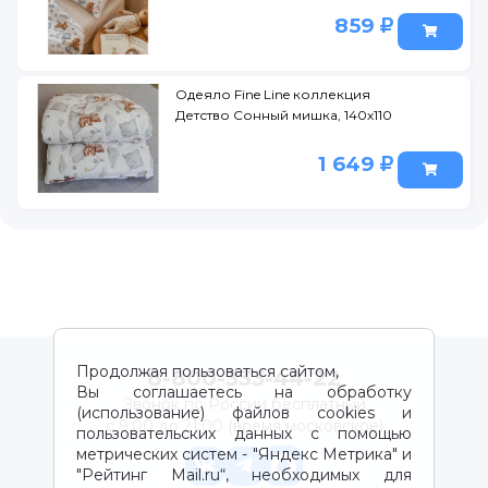
859
Одеяло Fine Line коллекция
Детство Сонный мишка, 140х110
1 649
Продолжая пользоваться сайтом,
8-800-333-44-22
Вы соглашаетесь на обработку
Звонок по России бесплатный
(использование) файлов cookies и
с 9:00 до 21:00 (время московское)
пользовательских данных с помощью
метрических систем - "Яндекс Метрика" и
"Рейтинг Mail.ru“, необходимых для