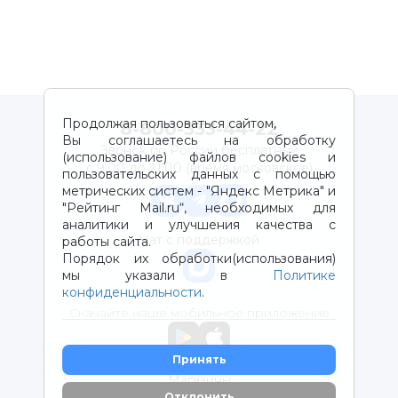
Продолжая пользоваться сайтом,
8-800-333-44-22
Вы соглашаетесь на обработку
Звонок по России бесплатный
(использование) файлов cookies и
с 9:00 до 21:00 (время московское)
пользовательских данных с помощью
метрических систем - "Яндекс Метрика" и
"Рейтинг Mail.ru“, необходимых для
аналитики и улучшения качества с
Чат с поддержкой
работы сайта.
Порядок их обработки(использования)
мы указали в
Политике
конфиденциальности
.
Скачайте наше мобильное приложение
Принять
Магазины
Отклонить