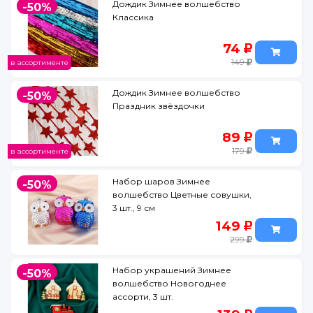
Дождик Зимнее волшебство
-50%
Классика
74
149
в ассортименте
Дождик Зимнее волшебство
-50%
Праздник звёздочки
89
179
в ассортименте
Набор шаров Зимнее
-50%
волшебство Цветные совушки,
3 шт., 9 см
149
299
Набор украшений Зимнее
-50%
волшебство Новогоднее
ассорти, 3 шт.