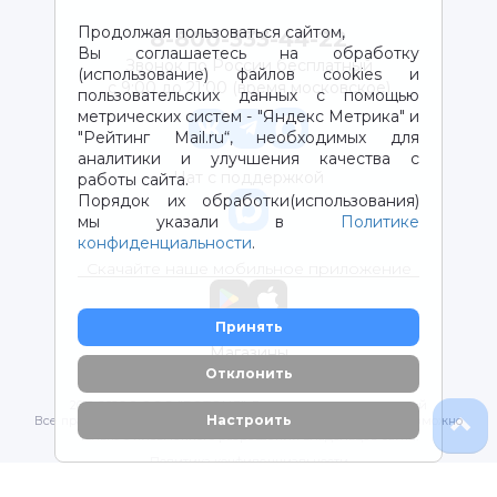
Продолжая пользоваться сайтом,
8-800-333-44-22
Вы соглашаетесь на обработку
Звонок по России бесплатный
(использование) файлов cookies и
с 9:00 до 21:00 (время московское)
пользовательских данных с помощью
метрических систем - "Яндекс Метрика" и
"Рейтинг Mail.ru“, необходимых для
аналитики и улучшения качества с
Чат с поддержкой
работы сайта.
Порядок их обработки(использования)
мы указали в
Политике
конфиденциальности
.
Скачайте наше мобильное приложение
Принять
Магазины
Отклонить
2012-2026 © ООО "ВОТОНЯ". Детские товары с доставкой
Настроить
Все права защищены. Любое использование материалов возможно
только с письменного разрешения владельцев сайта.
Политика конфиденциальности