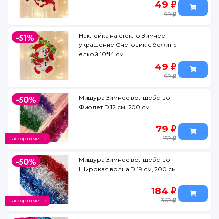
49
99
Наклейка на стекло Зимнее
-51%
украшение Снеговик с бежит с
ёлкой 10*14 см
49
99
Мишура Зимнее волшебство
-50%
Фиолет D 12 см, 200 см
79
159
в ассортименте
Мишура Зимнее волшебство
-50%
Широкая волна D 19 см, 200 см
184
369
в ассортименте