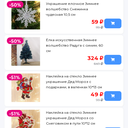
Украшение елочное Зимнее
-50%
волшебство Снежинка
чудесная 10,5 см
59
119
Ёлка искусственная Зимнее
-50%
волшебство Радуга с синим, 60
см
324
649
Наклейка на стекло Зимнее
-51%
украшение Дед Мороз с
подарками, в валенках 10*13 см
49
99
Наклейка на стекло Зимнее
-51%
украшение Дед Мороз со
Снеговиком в пути 10*12 см