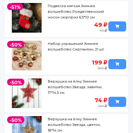
Подвеска мягкая Зимнее
-51%
волшебство Рождественский
носок сюрприз 6,5*10 см
49
99
Набор украшений Зимнее
-50%
волшебство Серпантин, 21 шт.
199
399
Верхушка на ёлку Зимнее
-50%
волшебство Звезда, завитки,
17*14,5 см
74
149
Верхушка на ёлку Зимнее
-50%
волшебство Звезда, цветок,
18*14 см