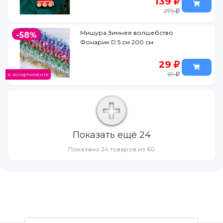
139
279
Мишура Зимнее волшебство
-58%
Фонарик D 5 см 200 см
29
69
в ассортименте
Показать ещё 24
Показано 24 товаров из 60