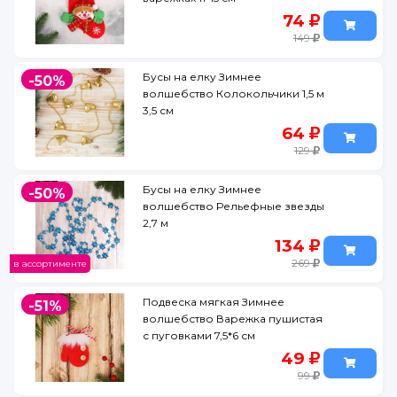
74
149
Бусы на елку Зимнее
-50%
волшебство Колокольчики 1,5 м
3,5 см
64
129
Бусы на елку Зимнее
-50%
волшебство Рельефные звезды
2,7 м
134
269
в ассортименте
Подвеска мягкая Зимнее
-51%
волшебство Варежка пушистая
с пуговками 7,5*6 см
49
99