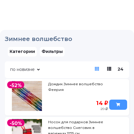
Зимнее волшебство
Категории
Фильтры
24
по новизне
Дождик Зимнее волшебство
-52%
Феерия
14
29
Носок для подарков Зимнее
-50%
волшебство Снеговик в
варежках 11*15 см