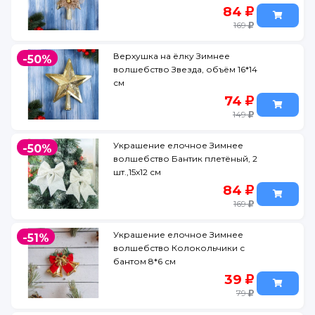
84
169
Верхушка на ёлку Зимнее
-50%
волшебство Звезда, объём 16*14
см
74
149
Украшение елочное Зимнее
-50%
волшебство Бантик плетёный, 2
шт.,15х12 см
84
169
Украшение елочное Зимнее
-51%
волшебство Колокольчики с
бантом 8*6 см
39
79