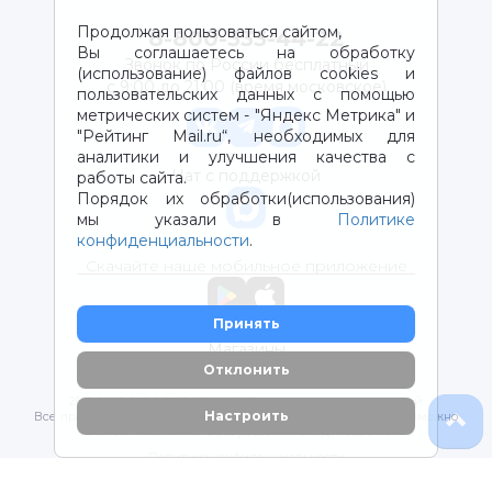
Продолжая пользоваться сайтом,
8-800-333-44-22
Вы соглашаетесь на обработку
Звонок по России бесплатный
(использование) файлов cookies и
с 9:00 до 21:00 (время московское)
пользовательских данных с помощью
метрических систем - "Яндекс Метрика" и
"Рейтинг Mail.ru“, необходимых для
аналитики и улучшения качества с
Чат с поддержкой
работы сайта.
Порядок их обработки(использования)
мы указали в
Политике
конфиденциальности
.
Скачайте наше мобильное приложение
Принять
Магазины
Отклонить
2012-2026 © ООО "ВОТОНЯ". Детские товары с доставкой
Настроить
Все права защищены. Любое использование материалов возможно
только с письменного разрешения владельцев сайта.
Политика конфиденциальности