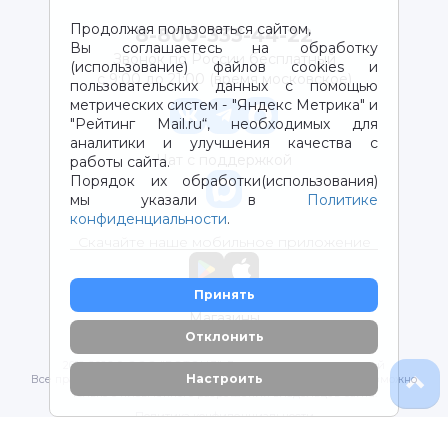
Продолжая пользоваться сайтом,
8-800-333-44-22
Вы соглашаетесь на обработку
Звонок по России бесплатный
(использование) файлов cookies и
с 9:00 до 21:00 (время московское)
пользовательских данных с помощью
метрических систем - "Яндекс Метрика" и
"Рейтинг Mail.ru“, необходимых для
аналитики и улучшения качества с
Чат с поддержкой
работы сайта.
Порядок их обработки(использования)
мы указали в
Политике
конфиденциальности
.
Скачайте наше мобильное приложение
Принять
Магазины
Отклонить
2012-2026 © ООО "ВОТОНЯ". Детские товары с доставкой
Настроить
Все права защищены. Любое использование материалов возможно
только с письменного разрешения владельцев сайта.
Политика конфиденциальности