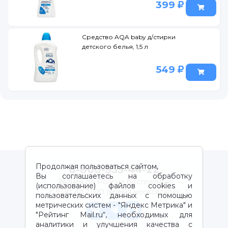
399
Средство AQA baby д/стирки
детского белья, 1,5 л
549
Продолжая пользоваться сайтом,
8-800-333-44-22
Вы соглашаетесь на обработку
Звонок по России бесплатный
(использование) файлов cookies и
с 9:00 до 21:00 (время московское)
пользовательских данных с помощью
метрических систем - "Яндекс Метрика" и
"Рейтинг Mail.ru“, необходимых для
аналитики и улучшения качества с