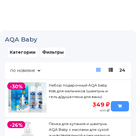
AQA Baby
Категории
Фильтры
24
по новизне
Набор подарочный AQA baby
-30%
Kids для мальчиков (шампунь и
гель д/душа+пена для ванн)
349
499
Пенка для купания и шампунь
-26%
AQA Baby с маслами для сухой
и чувствительной кожи малыша,