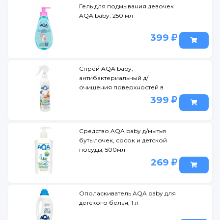
Гель для подмывания девочек
AQA baby, 250 мл
399
Спрей AQA baby,
антибактериальный д/
очищения поверхностей в
дет.комнате, 300 мл
399
Средство AQA baby д/мытья
бутылочек, сосок и детской
посуды, 500мл
269
Ополаскиватель AQA baby для
детского белья, 1 л