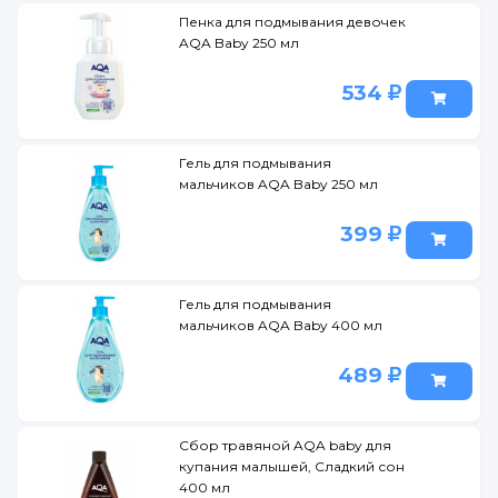
Пенка для подмывания девочек
AQA Baby 250 мл
534
Гель для подмывания
мальчиков AQA Baby 250 мл
399
Гель для подмывания
мальчиков AQA Baby 400 мл
489
Сбор травяной AQA baby для
купания малышей, Сладкий сон
400 мл