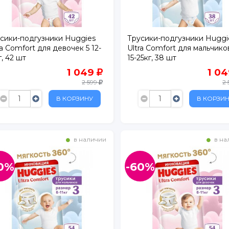
сики-подгузники Huggies
Трусики-подгузники Huggi
ra Comfort для девочек 5 12-
Ultra Comfort для мальчико
г, 42 шт
15-25кг, 38 шт
1 049
1 0
2 599
2
В КОРЗИНУ
В КОРЗИ
в наличии
в на
0%
-60%