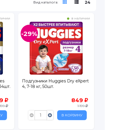
24
Вид каталога:
личии
в наличии
-29%
es
Подгузники Huggies Dry eXpert
 34шт.
4, 7-18 кг, 50шт.
99
849
 199
1 199
НУ
В КОРЗИНУ