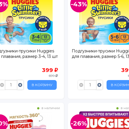
3%
-43%
гузники-трусики Huggies
Подгузники-трусики Huggi
 плавания, размер 3-4, 13 шт
для плавания, размер 5-6, 1
399
3
699
В КОРЗИНУ
В КОРЗИ
в наличии
в на
0%
-26%