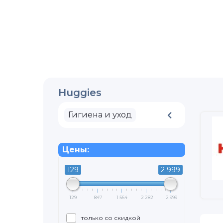
Huggies
Гигиена и уход
Цены:
129
2 999
129
847
1 564
2 282
2 999
только со скидкой