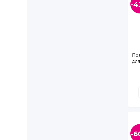
-4
Коллонтай ул., д. 31, корп. 1
Колобановская ул. д. 2, ТК Дудергофский
Колтуши п., Старая д., Верхняя ул, д. 5
Комендантский пр., д. 55
Комендантский пр., д. 66 к.2
Королёва пр., д. 27, корп. 1
Королёва пр., д. 65
Под
Космонавтов пр., д. 65, корп. 2
для
Косыгина пр., д. 31
Крыленко ул., д. 6, корп. 4
Кушелевская дорога, д. 5, корп. 3
Ленинский пр., д. 64
Ленинский пр., д. 82, корп. 1
Лёни Голикова ул., д. 27, корп. 3
Маршала Жукова ул., д. 31, корп. 1, лит. А
Металлистов пр., д. 116А
Муринская дорога, д. 27, корп. 4
-6
Науки пр., д. 23А