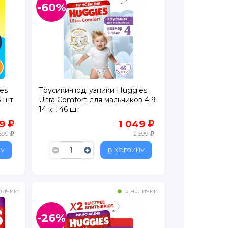
-60%
es
Трусики-подгузники Huggies
3 шт
Ultra Comfort для мальчиков 4 9-
14 кг, 46 шт
99
1 049
699
2 599
НУ
В КОРЗИНУ
личии
в наличии
-26%