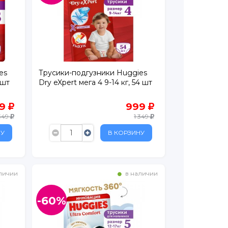
es
Трусики-подгузники Huggies
 шт
Dry eXpert мега 4 9-14 кг, 54 шт
99
999
 349
1 349
НУ
В КОРЗИНУ
личии
в наличии
-60%