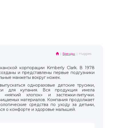
Бренды
Huggies
анской корпорации Kimberly Clark. В 1978
созданы и представлены первые подгузники
льные манжеты вокруг ножек.
ыпускаться одноразовые детские трусики,
ики для купания. Вся продукция имела
 «мягкий хлопок» и застежки-липучки.
оницаемых материалов. Компания продолжает
нологические средства по уходу за детьми,
ься о комфорте и здоровье малышей.