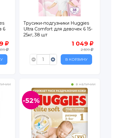
es
Трусики-подгузники Huggies
в 6
Ultra Comfort для девочек 6 15-
25кг, 38 шт
49
1 049
 599
2 599
НУ
В КОРЗИНУ
личии
в наличии
-52%