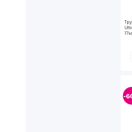
Тру
Ult
17к
-6