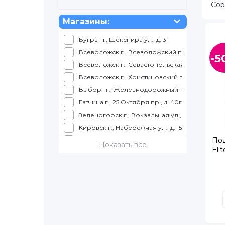
Сор
Магазины:
Бугры п., Шекспира ул., д. 3
Всеволожск г., Всеволожский пр., д. 57
-5
Всеволожск г., Севастопольская ул., д. 2, корп
Всеволожск г., Христиновский пр., д. 26
Выборг г., Железнодорожный т., д. 4, ТРК КУ
Гатчина г., 25 Октября пр., д. 40г, корп. 1
Зеленогорск г., Вокзальная ул., д. 7, ТЦ Куро
Кировск г., Набережная ул., д. 15, ТРК Набер
Под
Колпино г., Балканская дорога, д. 10, ТЦ "К
Показать все
Eli
Колпино г., Трудящихся б-р., д. 12, ТК "Ока"
Коммунар г., Ленинградское ш., д. 9
Красное село г., Театральная ул., д. 4
Кронштадт г., Ленина пр., д. 13
Кудрово г., Ленинградская ул., д. 3
Луга г., Урицкого пр., д. 77, корп. 4, ТЦ Айсбе