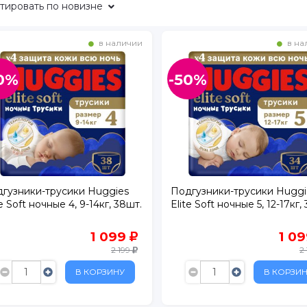
тировать
по новизне
в наличии
в на
0%
-50%
. 1
БУС
ртный
ежный
гузники-трусики Huggies
Подгузники-трусики Huggi
расный Кирпичник"
te Soft ночные 4, 9-14кг, 38шт.
Elite Soft ночные 5, 12-17кг,
1 099
1 0
2 199
2
В КОРЗИНУ
В КОРЗИ
рг