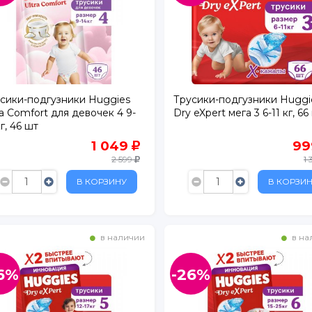
б-р, д. 8, корп. 2
сики-подгузники Huggies
Трусики-подгузники Huggi
ra Comfort для девочек 4 9-
Dry eXpert мега 3 6-11 кг, 66
рп. 3
кг, 46 шт
1
1 049
9
2 599
1
В КОРЗИНУ
В КОРЗИ
в наличии
в на
ьвер Парк
6%
-26%
т
ЕК