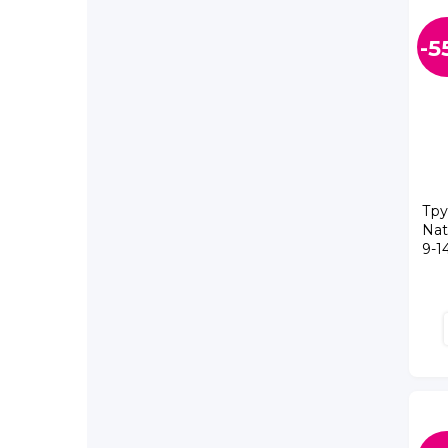
Янино п, Янино, Тюльпанов ул., д. 1
Апрельская ул., д. 5
-5
Афанасьевская ул., д. 1
Бабушкина ул., д. 111
Бабушкина ул., д. 40, ТРК Спутник
Богатырский пр., д. 7, корп. 1
Будапештская ул., д. 71, корп. 1
Бухарестская ул., д. 89, лит. А
Варшавская ул., д. 23, корп. 4
Тру
Nat
Васнецовский пр., д. 22
9-1
Великий Новгород г., Большая Московская ул.
Ветеранов пр., д. 122
Ветеранов пр., д. 143, корп. 1
Ветеранов пр., д. 169, корп. 4
Ветеранов пр., д. 95
Воскова ул., д. 8/5
Дыбенко ул., д. 11, корп. 3
Евгения Шварца ал., д. 12, корп. 2