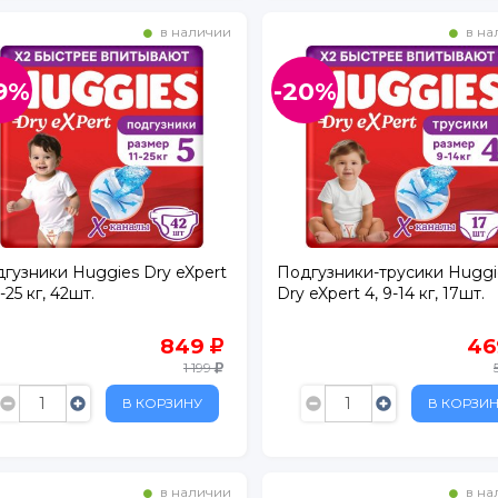
в наличии
в на
9%
-20%
гузники Huggies Dry eXpert
Подгузники-трусики Huggi
1-25 кг, 42шт.
Dry eXpert 4, 9-14 кг, 17шт.
849
4
1 199
ертолово
В КОРЗИНУ
В КОРЗИ
в наличии
в на