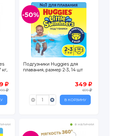
-50%
es
Подгузники Huggies для
 кг,
плавания, размер 2-3, 14 шт
49
349
999
699
НУ
В КОРЗИНУ
личии
в наличии