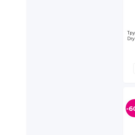
Шушары п. (Славянка), Ростовская ул.,д. 20 ст
Шушары п., Московское ш., д. 244
Шушары п., Старорусский пр., д. 8, корп. 1
1-й Верхний пер., д. 10, корп. 3 (пункт выдачи)
Тру
5-й Предпортовый проезд, д. 2
Dry
-6