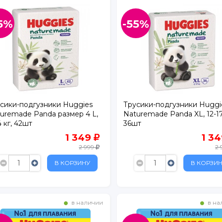
5%
-55%
сики-подгузники Huggies
Трусики-подгузники Huggi
uremade Panda размер 4 L,
Naturemade Panda XL, 12-17
4 кг, 42шт
36шт
, д. 134
1 349
1 3
2 999
2 
В КОРЗИНУ
В КОРЗИ
в наличии
в на