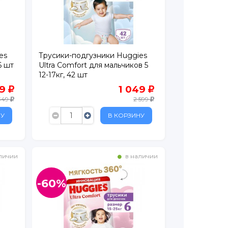
es
Трусики-подгузники Huggies
6 шт
Ultra Comfort для мальчиков 5
12-17кг, 42 шт
99
1 049
 349
2 599
НУ
В КОРЗИНУ
личии
в наличии
-60%