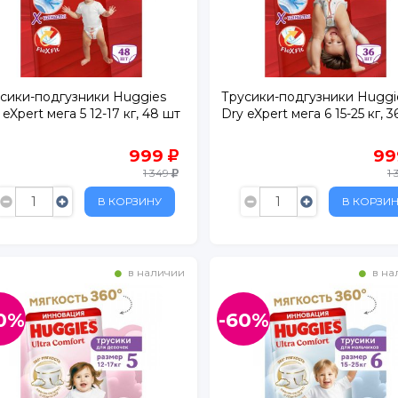
р.1
сики-подгузники Huggies
Трусики-подгузники Huggi
 eXpert мега 5 12-17 кг, 48 шт
Dry eXpert мега 6 15-25 кг, 3
999
9
1 349
1
В КОРЗИНУ
В КОРЗИ
в наличии
в на
0%
-60%