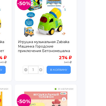
-50%
aka
Игрушка музыкальная Zabiaka
Машинка Городские
вет
приключения Бетономешалка
звук/свет
74
274
549
549
НУ
В КОРЗИНУ
личии
в наличии
-50%