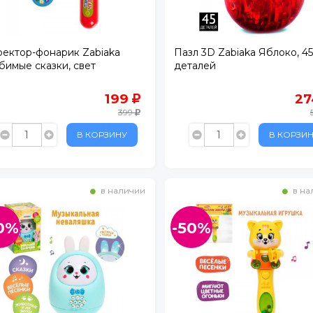
ектор-фонарик Zabiaka
Пазл 3D Zabiaka Яблоко, 45
имые сказки, свет
деталей
199
2
399
В КОРЗИНУ
В КОРЗИ
в наличии
в на
0%
-50%