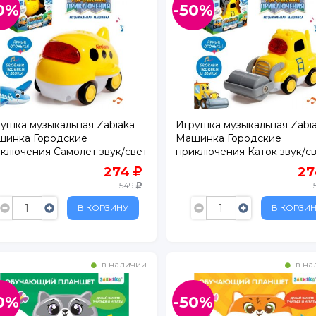
0%
-50%
ушка музыкальная Zabiaka
Игрушка музыкальная Zabi
шинка Городские
Машинка Городские
ключения Самолет звук/свет
приключения Каток звук/с
274
2
549
В КОРЗИНУ
В КОРЗИ
в наличии
в на
0%
-50%