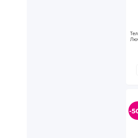
Пулковское ш., д. 24
Русановская ул., д. 15, корп. 1
Северный пр., д. 115, корп. 2
Череповец г., Октябрьский пр., д. 57, ТК Сил
Тел
Череповец г., Пионерская ул., д. 16, ТК Квадра
Люб
Череповец г., Победы пр., д. 135, ТК НОВЫЙ В
Шушары п. (Славянка), Ростовская ул.,д. 20 ст
Шушары п., Московское ш., д. 244
Шушары п., Старорусский пр., д. 8, корп. 1
1-й Верхний пер., д. 10, корп. 3 (пункт выдачи)
5-й Предпортовый проезд, д. 2
-5