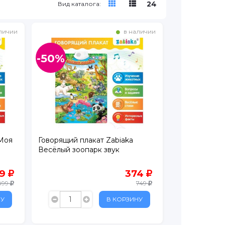
24
Вид каталога:
личии
в наличии
-50%
 Моя
Говорящий плакат Zabiaka
Весёлый зоопарк звук
49
374
899
749
НУ
В КОРЗИНУ