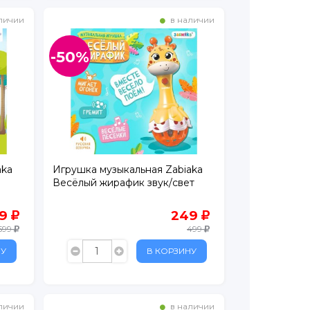
личии
в наличии
-50%
aka
Игрушка музыкальная Zabiaka
Весёлый жирафик звук/свет
99
249
599
499
НУ
В КОРЗИНУ
личии
в наличии