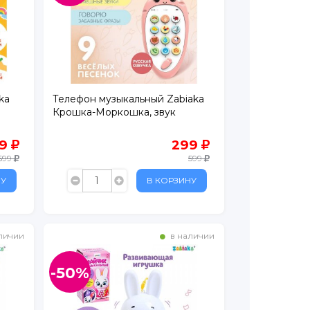
ka
Телефон музыкальный Zabiaka
Крошка-Моркошка, звук
49
299
699
599
НУ
В КОРЗИНУ
личии
в наличии
-50%