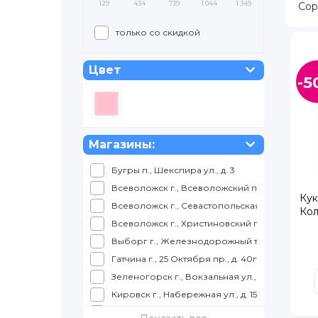
129
434
739
1 044
1 349
Сор
только со скидкой
Цвет
-5
Магазины:
Бугры п., Шекспира ул., д. 3
Всеволожск г., Всеволожский пр., д. 57
Кук
Всеволожск г., Севастопольская ул., д. 2, корп
Ко
Всеволожск г., Христиновский пр., д. 26
Выборг г., Железнодорожный т., д. 4, ТРК КУ
Гатчина г., 25 Октября пр., д. 40г, корп. 1
Зеленогорск г., Вокзальная ул., д. 7, ТЦ Куро
Кировск г., Набережная ул., д. 15, ТРК Набер
Колпино г., Балканская дорога, д. 10, ТЦ "К