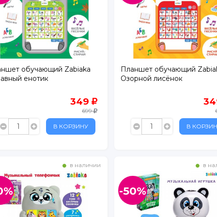
ншет обучающий Zabiaka
Планшет обучающий Zabia
авный енотик
Озорной лисёнок
б-р, д. 8, корп. 2
349
3
699
В КОРЗИНУ
В КОРЗИ
рп. 3
в наличии
в на
1
0%
-50%