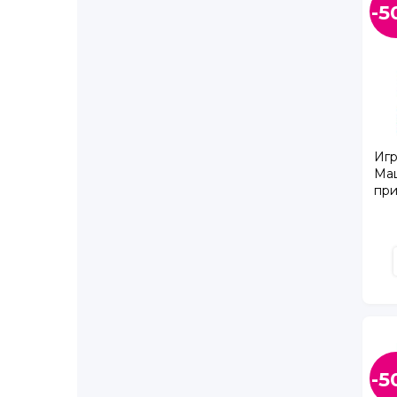
-5
Ветеранов пр., д. 143, корп. 1
Ветеранов пр., д. 169, корп. 4
Ветеранов пр., д. 95
Воскова ул., д. 8/5
Дыбенко ул., д. 11, корп. 3
Евгения Шварца ал., д. 12, корп. 2
Коллонтай ул., д. 31, корп. 1
Игр
Ма
Колобановская ул. д. 2, ТК Дудергофский
при
Колтуши п., Старая д., Верхняя ул, д. 5
Комендантский пр., д. 55
Комендантский пр., д. 66 к.2
Королёва пр., д. 27, корп. 1
Королёва пр., д. 65
Космонавтов пр., д. 65, корп. 2
Косыгина пр., д. 31
Крыленко ул., д. 6, корп. 4
Кушелевская дорога, д. 5, корп. 3
-5
Ленинский пр., д. 64