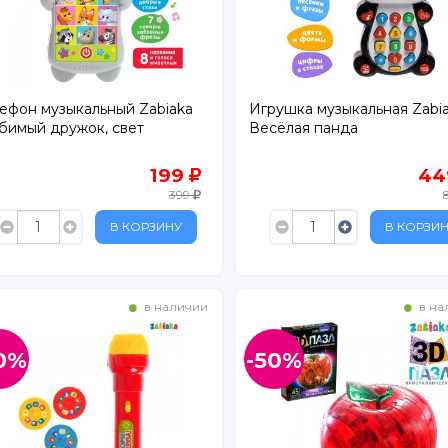
ьвер Парк
ефон музыкальный Zabiaka
Игрушка музыкальная Zabi
т
имый дружок, свет
Весёлая панда
ЕК
199
4
р.1
399
В КОРЗИНУ
В КОРЗИ
в наличии
в на
0%
-50%