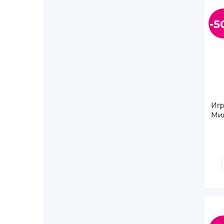
Рощино гп., Советская ул., д. 8Д
-5
Сертолово г., Любимая ул., д. 1, ТЦ Купола
Сертолово г., Свирская ул., д. 1, ТК Новое С
Сестрорецк г., Токарева ул., д. 24
Тосно г., Боярова ул., д. 2
Шушары п., Первомайская ул., д. 24
Янино п, Янино, Тюльпанов ул., д. 1
Апрельская ул., д. 5
Игр
Афанасьевская ул., д. 1
Ми
Бабушкина ул., д. 111
Бабушкина ул., д. 40, ТРК Спутник
Богатырский пр., д. 7, корп. 1
Будапештская ул., д. 71, корп. 1
Бухарестская ул., д. 89, лит. А
Варшавская ул., д. 23, корп. 4
Васнецовский пр., д. 22
Великий Новгород г., Большая Московская ул.
Ветеранов пр., д. 122