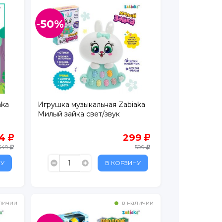
-50%
aka
Игрушка музыкальная Zabiaka
Милый зайка свет/звук
74
299
549
599
НУ
В КОРЗИНУ
личии
в наличии