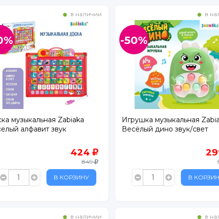
в наличии
в на
0%
-50%
рг
ка музыкальная Zabiaka
Игрушка музыкальная Zabi
елый алфавит звук
Весёлый дино звук/свет
424
2
849
В КОРЗИНУ
В КОРЗИ
в наличии
в на