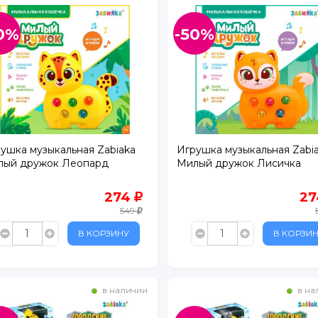
0%
-50%
ертолово
ушка музыкальная Zabiaka
Игрушка музыкальная Zabi
лый дружок Леопард
Милый дружок Лисичка
274
2
549
В КОРЗИНУ
В КОРЗИ
в наличии
в на
, д. 134