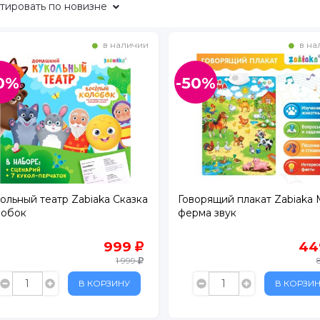
тировать
по новизне
в наличии
в на
0%
-50%
ольный театр Zabiaka Сказка
Говорящий плакат Zabiaka
. 1
лобок
ферма звук
БУС
999
4
1 999
ртный
В КОРЗИНУ
В КОРЗИ
ежный
расный Кирпичник"