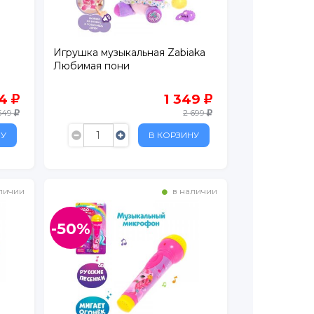
Игрушка музыкальная Zabiaka
Любимая пони
74
1 349
549
2 699
НУ
В КОРЗИНУ
личии
в наличии
-50%