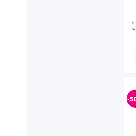
Про
Люб
-5