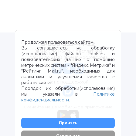
Продолжая пользоваться сайтом,
8-800-333-44-22
Вы соглашаетесь на обработку
Звонок по России бесплатный
(использование) файлов cookies и
с 9:00 до 21:00 (время московское)
пользовательских данных с помощью
метрических систем - "Яндекс Метрика" и
"Рейтинг Mail.ru“, необходимых для
аналитики и улучшения качества с
Чат с поддержкой
работы сайта.
Порядок их обработки(использования)
мы указали в
Политике
конфиденциальности
.
Скачайте наше мобильное приложение
Принять
Магазины
Отклонить