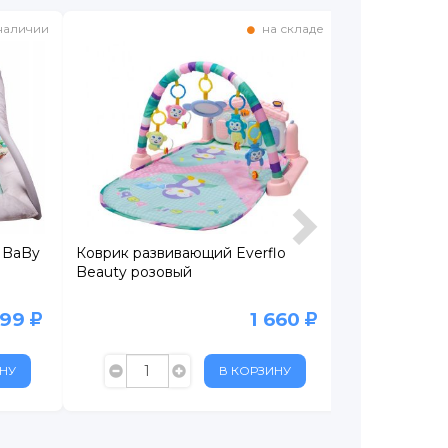
наличии
на складе
 BaBy
Коврик развивающий Everflo
Коврик разв
Beauty розовый
Piccobine Gen
Фантазия
499
1 660
НУ
В КОРЗИНУ