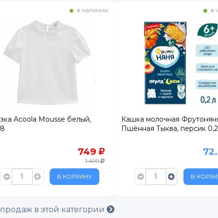
в наличии
в 
зка Acoola Mousse белый,
Кашка молочная Фрутонян
28
Пшённая Тыква, персик 0,2
749
72
1 499
В КОРЗИНУ
В КОРЗИ
 продаж в этой категории