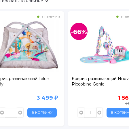
тировать
по новизне
в наличии
в на
-66%
рик развивающий Telun
Коврик развивающий Nuovi
By
Piccobine Genio
3 499
1 5
4 
В КОРЗИНУ
В КОРЗИ