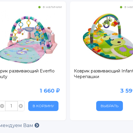
в наличии
в на
рик развивающий Everflo
Коврик развивающий Infan
uty
Черепашки
1 660
3 5
В КОРЗИНУ
ВЫБРАТЬ
мендуем Вам