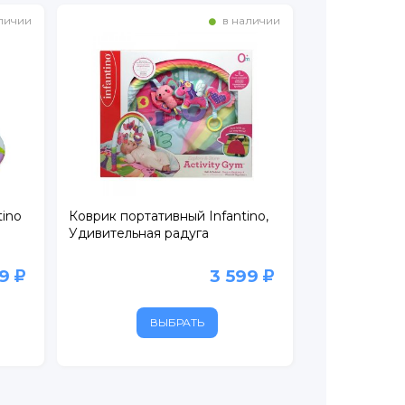
личии
в наличии
tino
Коврик портативный Infantino,
Удивительная радуга
99
3 599
ВЫБРАТЬ