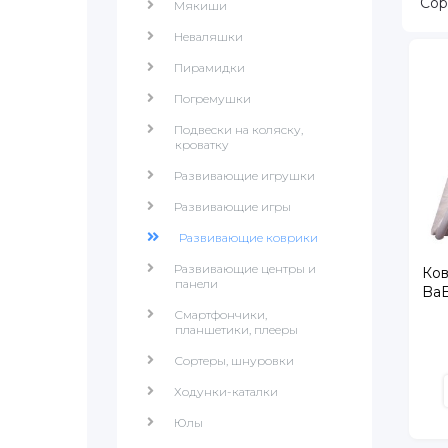
Сор
Мякиши
Неваляшки
Пирамидки
Погремушки
Подвески на коляску,
кроватку
Развивающие игрушки
Развивающие игры
Развивающие коврики
Развивающие центры и
Ков
панели
Ba
Смартфончики,
планшетики, плееры
Сортеры, шнуровки
Ходунки-каталки
Юлы