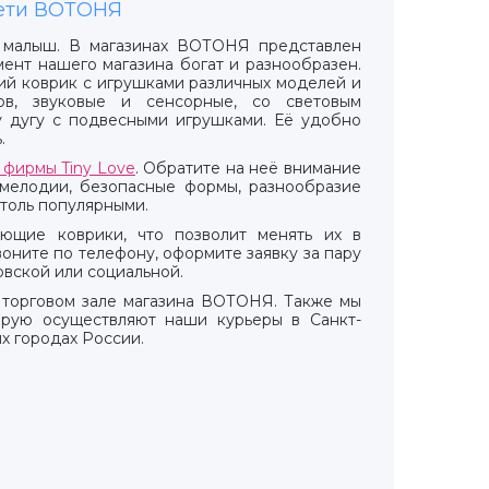
сети ВОТОНЯ
я малыш. В магазинах ВОТОНЯ представлен
ент нашего магазина богат и разнообразен.
ий коврик с игрушками различных моделей и
ов, звуковые и сенсорные, со световым
у дугу с подвесными игрушками. Её удобно
.
фирмы Tiny Love
. Обратите на неё внимание
 мелодии, безопасные формы, разнообразие
столь популярными.
ающие коврики, что позволит менять их в
ните по телефону, оформите заявку за пару
овской или социальной.
 торговом зале магазина ВОТОНЯ. Также мы
орую осуществляют наши курьеры в Санкт-
х городах России.