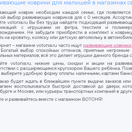
ивающие коврики для малышей в магазинах 
вающий коврик необходим каждой семье, где появляетс
ой выбор развивающих ковриков для с 0 месяцев. Ассортим
йте votonia.ru Вы без труда найдёте подходящий развивающ
икаций: с игрушками из фетра, текстиля и полимер
вождением. Не забудьте приобрести в комплект к коврик
ть на кроватку, коляску или детскую автолюльку в автомобиль
рнет – магазине votonia.ru часто ищут
развивающие коврики 
 Богатый выбор спокойных оттенков, приятные негромкие
ильных материалов, всё это делает игрушки данного бренда 
йте votonia.ru. низкие цены, скидки и акции на развив
етствии с расширяющимся кругозором Вашего ребёнка. Позво
, выберите удобную форму оплаты: наличными, картами банк
аказ будет ждать в ближайшем пункте выдачи заказов или
агаем воспользоваться быстрой доставкой до двери, кот
. 1
бурге и Москве, или курьеры транспортных компаний в други
те и развивайтесь вместе с магазином ВОТОНЯ!
БУС
ртный
ежный
расный Кирпичник"