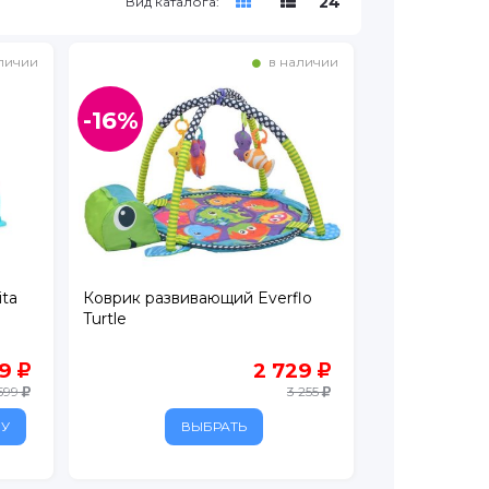
24
Вид каталога:
личии
в наличии
-16%
ta
Коврик развивающий Everflo
Turtle
69
2 729
599
3 255
НУ
ВЫБРАТЬ