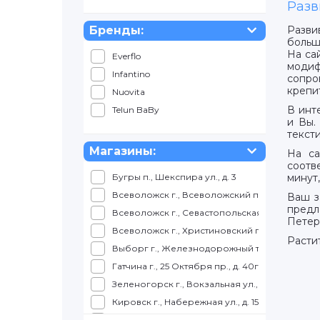
Разв
Бренды:
Разви
больш
На са
Everflo
модиф
Infantino
сопро
крепи
Nuovita
В инте
Telun BaBy
и Вы.
текст
Магазины:
На са
соотв
Бугры п., Шекспира ул., д. 3
минут
Всеволожск г., Всеволожский пр., д. 57
Ваш з
предл
Всеволожск г., Севастопольская ул., д. 2, корп
Петер
Всеволожск г., Христиновский пр., д. 26
Расти
Выборг г., Железнодорожный т., д. 4, ТРК КУ
Гатчина г., 25 Октября пр., д. 40г, корп. 1
Зеленогорск г., Вокзальная ул., д. 7, ТЦ Куро
Кировск г., Набережная ул., д. 15, ТРК Набер
Колпино г., Балканская дорога, д. 10, ТЦ "К