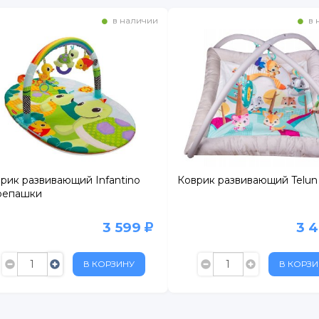
в наличии
в 
рик развивающий Infantino
Коврик развивающий Telun
репашки
3 599
3 
В КОРЗИНУ
В КОРЗИ