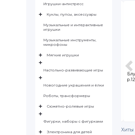
Игрушки-антистресс
в наличии
в наличии
Куклы, пупсы, аксессуары
Музыкальные и интерактивные
игрушки
Музыкальные инструменты,
микрофоны
Мягкие игрушки
Настольно-развивающие игры
no фиолетовый0,
Пюре Дары Кубани Яблоки,
Блу
груши, бананы и манго с 6 мес., 90
р.1
г
Новогодние украшения и ёлки
329
39.90
Роботы, трансформеры
2 599
53
Сюжетно-ролевые игры
В КОРЗИНУ
В КОРЗИНУ
Фигурки, наборы с фигурками
Хиты
Электроника для детей