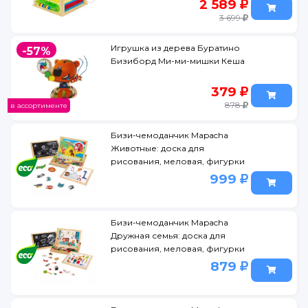
2 589
3 699
Игрушка из дерева Буратино
-57%
Бизиборд Ми-ми-мишки Кеша
379
878
в ассортименте
Бизи-чемоданчик Mapacha
Животные: доска для
рисования, меловая, фигурки
на магнитах, 2 игр.фона
999
Бизи-чемоданчик Mapacha
Дружная семья: доска для
рисования, меловая, фигурки
на магнитах, 2 игр.фона
879