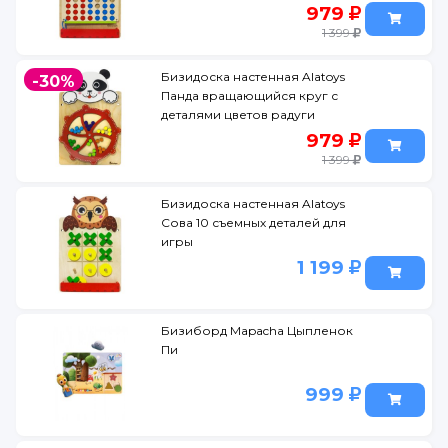
979
1 399
Бизидоска настенная Alatoys
-30%
Панда вращающийся круг с
деталями цветов радуги
979
1 399
Бизидоска настенная Alatoys
Сова 10 съемных деталей для
игры
1 199
Бизиборд Mapacha Цыпленок
Пи
999