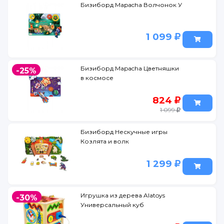
Бизиборд Mapacha Волчонок У
1 099
Бизиборд Mapacha Цветняшки
-25%
в космосе
824
1 099
Бизиборд Нескучные игры
Козлята и волк
1 299
Игрушка из дерева Alatoys
-30%
Универсальный куб