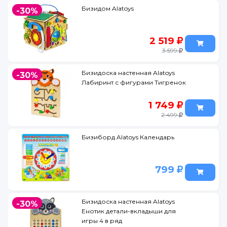
Бизидом Alatoys
-30%
2 519
3 599
Бизидоска настенная Alatoys
-30%
Лабиринт с фигурами Тигренок
1 749
2 499
Бизиборд Alatoys Календарь
799
Бизидоска настенная Alatoys
-30%
Енотик детали-вкладыши для
игры 4 в ряд