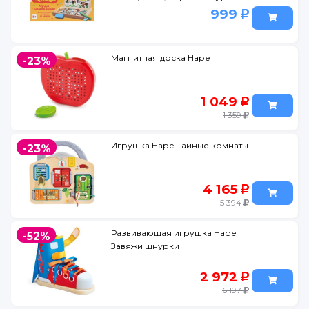
в кор.30шт
999
Магнитная доска Наре
-23%
1 049
1 359
Игрушка Наре Тайные комнаты
-23%
4 165
5 394
Развивающая игрушка Наре
-52%
Завяжи шнурки
2 972
6 197