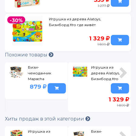
1 277
Игрушка из дерева Alatoys,
-30%
Бизиборд Кто где живёт
1 329
1 899
Похожие товары
Бизи-
Игрушка из
чемоданчик
дерева Alatoys,
Mapacha
Бизиборд Кто
Транспорт:
где живёт
879
доска для
рисования,
1 329
меловая,
1 899
фигурки на
магнитах, 2
Хиты продаж в этой категории
игр.фона
Игрушка из
Бизи-