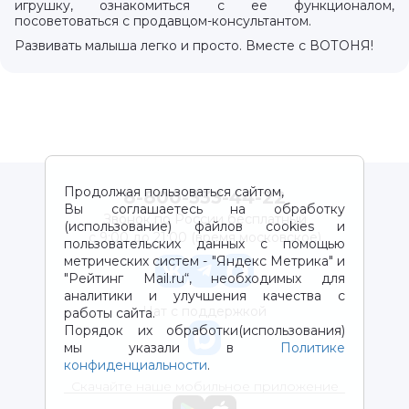
игрушку, ознакомиться с ее функционалом,
посоветоваться с продавцом-консультантом.
Развивать малыша легко и просто. Вместе с ВОТОНЯ!
Продолжая пользоваться сайтом,
8-800-333-44-22
Вы соглашаетесь на обработку
Звонок по России бесплатный
(использование) файлов cookies и
с 9:00 до 21:00 (время московское)
пользовательских данных с помощью
метрических систем - "Яндекс Метрика" и
"Рейтинг Mail.ru“, необходимых для
аналитики и улучшения качества с
Чат с поддержкой
работы сайта.
Порядок их обработки(использования)
мы указали в
Политике
конфиденциальности
.
Скачайте наше мобильное приложение