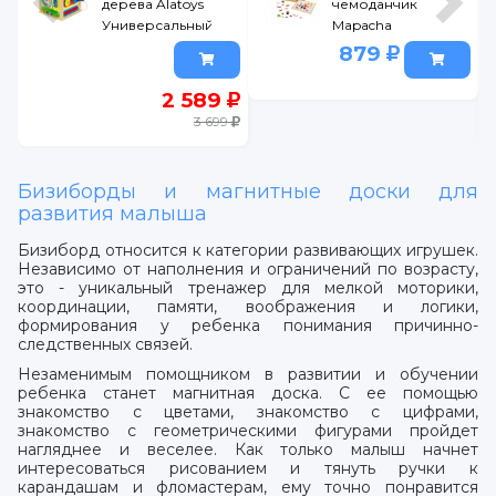
дерева Alatoys
чемоданчик
Универсальный
Mapacha
куб
Дружная
879
семья: доска
для
2 589
рисования,
3 699
меловая,
фигурки на
магнитах, 2
Бизиборды и магнитные доски для
игр.фона
развития малыша
Бизиборд относится к категории развивающих игрушек.
Независимо от наполнения и ограничений по возрасту,
это - уникальный тренажер для мелкой моторики,
координации, памяти, воображения и логики,
формирования у ребенка понимания причинно-
следственных связей.
Незаменимым помощником в развитии и обучении
ребенка станет магнитная доска. С ее помощью
знакомство с цветами, знакомство с цифрами,
знакомство с геометрическими фигурами пройдет
нагляднее и веселее. Как только малыш начнет
интересоваться рисованием и тянуть ручки к
карандашам и фломастерам, ему точно понравится