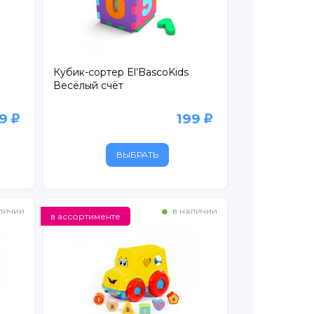
Кубик-сортер El’BascoKids
Весёлый счёт
99
199
ВЫБРАТЬ
личии
в наличии
в ассортименте