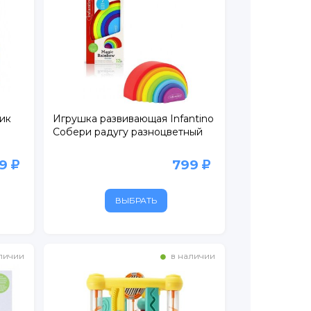
ник
Игрушка развивающая Infantino
Собери радугу разноцветный
99
799
ВЫБРАТЬ
личии
в наличии