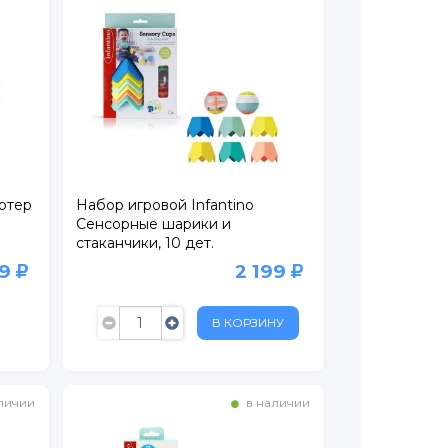
ртер
Набор игровой Infantino
Сенсорные шарики и
стаканчики, 10 дет.
разноцветный
99
2 199
В КОРЗИНУ
личии
в наличии