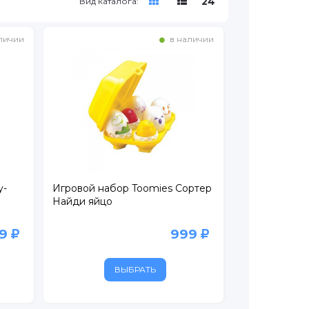
24
Вид каталога:
личии
в наличии
y-
Игровой набор Toomies Сортер
Найди яйцо
79
999
ВЫБРАТЬ