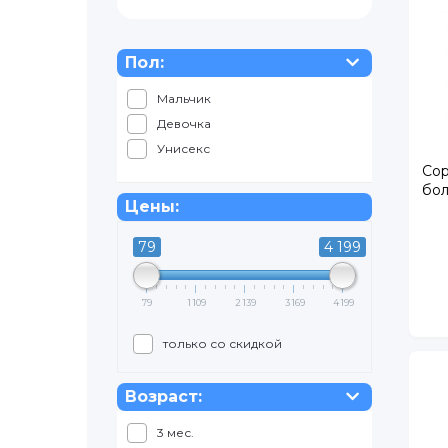
Пол:
Мальчик
Девочка
Унисекс
Сор
бол
Цены:
79
4 199
79
1 109
2 139
3 169
4 199
только со скидкой
Возраст:
3 мес.