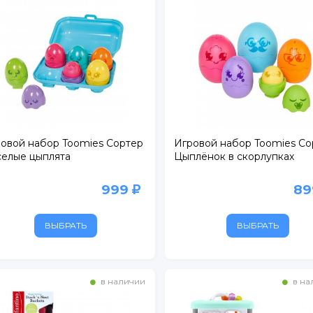
овой набор Toomies Сортер
Игровой набор Toomies Со
елые цыплята
Цыплёнок в скорлупках
999
8
ВЫБРАТЬ
ВЫБРАТЬ
в наличии
в на