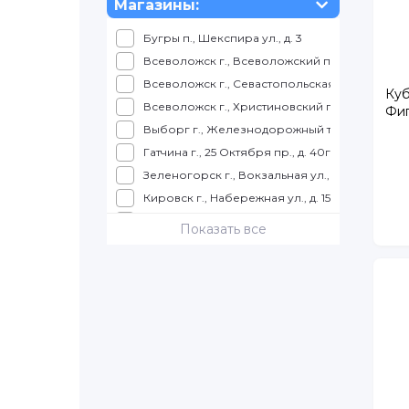
Магазины:
SHANTOU YISHENG
Toomies
Бугры п., Шекспира ул., д. 3
Нордпласт
Всеволожск г., Всеволожский пр., д. 57
Полесье
Всеволожск г., Севастопольская ул., д. 2, корп
Куб
Всеволожск г., Христиновский пр., д. 26
Фи
Выборг г., Железнодорожный т., д. 4, ТРК КУ
Гатчина г., 25 Октября пр., д. 40г, корп. 1
Зеленогорск г., Вокзальная ул., д. 7, ТЦ Куро
Кировск г., Набережная ул., д. 15, ТРК Набер
Колпино г., Балканская дорога, д. 10, ТЦ "К
Показать все
Колпино г., Трудящихся б-р., д. 12, ТК "Ока"
Коммунар г., Ленинградское ш., д. 9
Красное село г., Театральная ул., д. 4
Кронштадт г., Ленина пр., д. 13
Кудрово г., Ленинградская ул., д. 3
Луга г., Урицкого пр., д. 77, корп. 4, ТЦ Айсбе
Металлострой п., Полевая ул., д. 12
Мурино г., Авиаторов Балтики пр., д. 5