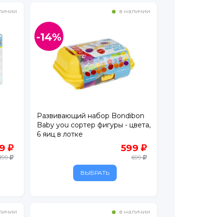
личии
в наличии
-14%
Развивающий набор Bondibon
Baby you сортер фигуры - цвета,
6 яиц в лотке
09
599
 199
699
ВЫБРАТЬ
личии
в наличии