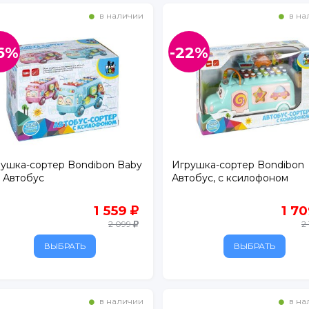
в наличии
в на
6%
-22%
ушка-сортер Bondibon Baby
Игрушка-сортер Bondibon
 Автобус
Автобус, с ксилофоном
1 559
1 7
2 099
2
ВЫБРАТЬ
ВЫБРАТЬ
в наличии
в на