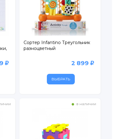
Сортер Infantino Треугольник
ки,
разноцветный
99
2 899
ВЫБРАТЬ
личии
в наличии