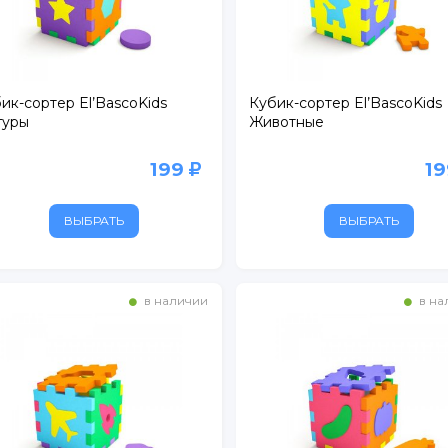
. 1
ик-сортер El’BascoKids
Кубик-сортер El’BascoKids
гуры
Животные
БУС
199
1
ртный
ежный
ВЫБРАТЬ
ВЫБРАТЬ
расный Кирпичник"
в наличии
в на
рг