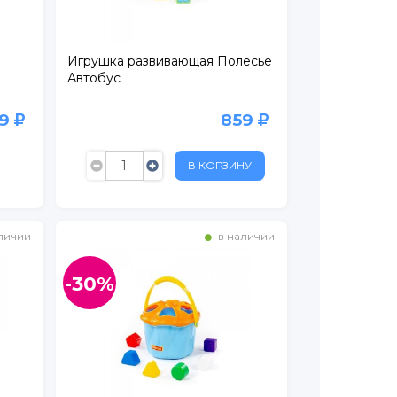
Игрушка развивающая Полесье
Автобус
99
859
В КОРЗИНУ
личии
в наличии
-30%