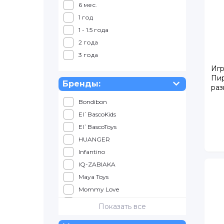
6 мес.
1 год
1 - 1.5 года
2 года
3 года
Игр
Пир
Бренды:
раз
Bondibon
El`BascoKids
El`BascoToys
HUANGER
Infantino
IQ-ZABIAKA
Maya Toys
Mommy Love
Roxy-Kids
Показать все
Shantou Chenghai Hongyuansheng Toys Industria