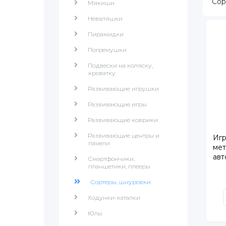
Сор
Мякиши
Неваляшки
Пирамидки
Погремушки
Подвески на коляску,
кроватку
Развивающие игрушки
Развивающие игры
Развивающие коврики
Развивающие центры и
Игр
панели
мет
авт
Смартфончики,
планшетики, плееры
Сортеры, шнуровки
Ходунки-каталки
Юлы