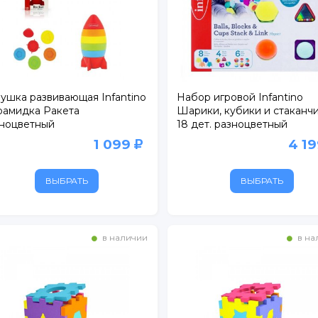
ушка развивающая Infantino
Набор игровой Infantino
амидка Ракета
Шарики, кубики и стаканчи
ноцветный
18 дет. разноцветный
1 099
4 1
ВЫБРАТЬ
ВЫБРАТЬ
в наличии
в на
l