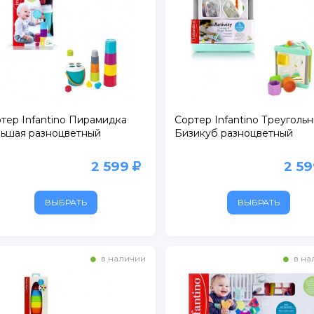
тер Infantino Пирамидка
Сортер Infantino Треуголь
ьшая разноцветный
Бизикуб разноцветный
2 599
2 5
ВЫБРАТЬ
ВЫБРАТЬ
в наличии
в на