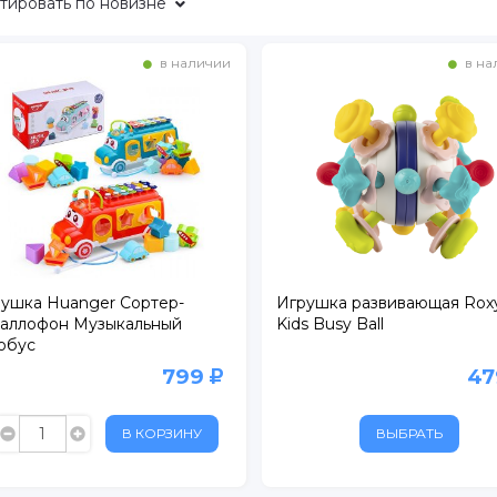
тировать
по новизне
в наличии
в на
ушка Huanger Сортер-
Игрушка развивающая Rox
аллофон Музыкальный
Kids Busy Ball
обус
799
4
В КОРЗИНУ
ВЫБРАТЬ