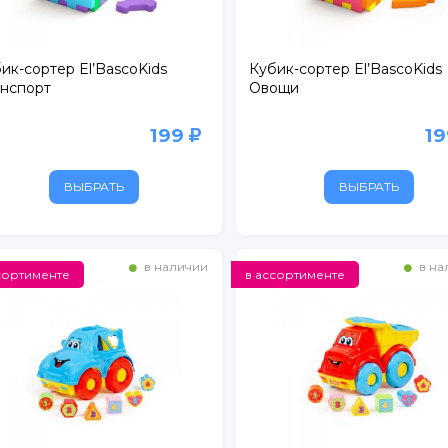
ик-сортер El’BascoKids
Кубик-сортер El’BascoKids
нспорт
Овощи
199
1
ВЫБРАТЬ
ВЫБРАТЬ
в наличии
в на
сортименте
в ассортименте
ертолово