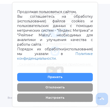
Продолжая пользоваться сайтом,
8-800-333-44-22
Вы соглашаетесь на обработку
Звонок по России бесплатный
(использование) файлов cookies и
с 9:00 до 21:00 (время московское)
пользовательских данных с помощью
метрических систем - "Яндекс Метрика" и
"Рейтинг Mail.ru“, необходимых для
аналитики и улучшения качества с
Чат с поддержкой
работы сайта.
Порядок их обработки(использования)
мы указали в
Политике
конфиденциальности
.
Скачайте наше мобильное приложение
Принять
Магазины
Отклонить
2012-2026 © ООО "ВОТОНЯ". Детские товары с доставкой
Настроить
Все права защищены. Любое использование материалов возможно
только с письменного разрешения владельцев сайта.
Политика конфиденциальности