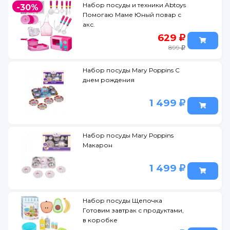
Набор посуды и техники Abtoys
-30%
Помогаю Маме Юный повар с
акс.
629
899
Набор посуды Mary Poppins С
днем рождения
1 499
Набор посуды Mary Poppins
Макарон
1 499
Набор посуды Щепочка
Готовим завтрак с продуктами,
в коробке