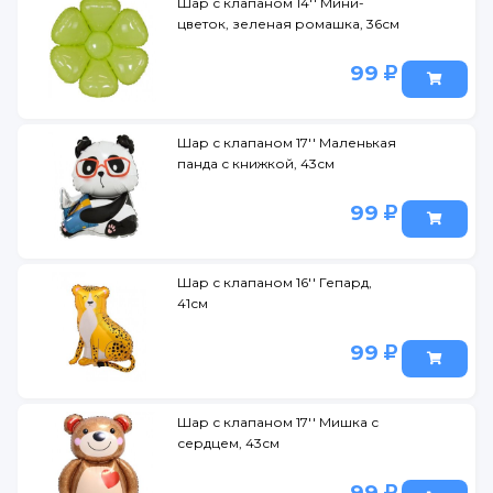
Шар с клапаном 14'' Мини-
цветок, зеленая ромашка, 36см
99
Шар с клапаном 17'' Маленькая
панда с книжкой, 43см
99
Шар с клапаном 16'' Гепард,
41см
99
Шар с клапаном 17'' Мишка с
сердцем, 43см
99