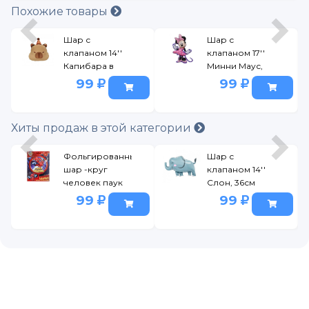
Похожие товары
Шар с
Шар с
клапаном 14''
клапаном 17''
Капибара в
Минни Маус,
колпачке,
43см
99
99
36см
Хиты продаж в этой категории
Фольгированный
Шар с
шар -круг
клапаном 14''
человек паук
Слон, 36см
ЧУДО
99
99
ПРАЗДНИК в
кор.100*10шт
разноцветный