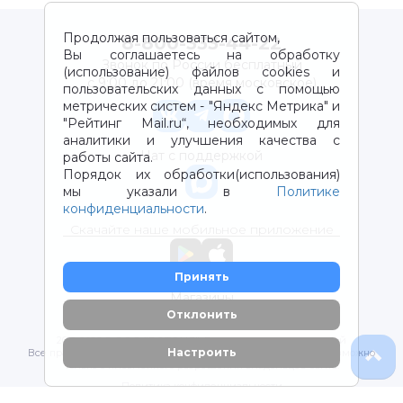
Продолжая пользоваться сайтом,
8-800-333-44-22
Вы соглашаетесь на обработку
Звонок по России бесплатный
(использование) файлов cookies и
с 9:00 до 21:00 (время московское)
пользовательских данных с помощью
метрических систем - "Яндекс Метрика" и
"Рейтинг Mail.ru“, необходимых для
аналитики и улучшения качества с
Чат с поддержкой
работы сайта.
Порядок их обработки(использования)
мы указали в
Политике
конфиденциальности
.
Скачайте наше мобильное приложение
Принять
Магазины
Отклонить
2012-2026 © ООО "ВОТОНЯ". Детские товары с доставкой
Настроить
Все права защищены. Любое использование материалов возможно
только с письменного разрешения владельцев сайта.
Политика конфиденциальности