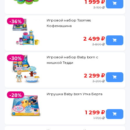
1 999
3 199
Игровой набор Toomies
-36%
Кофемашина
2 499
3 899
Игровой набор Baby born с
-30%
мишкой Тедди
2 299
3 299
Игрушка Baby born Утка Берта
-28%
1 299
1 799