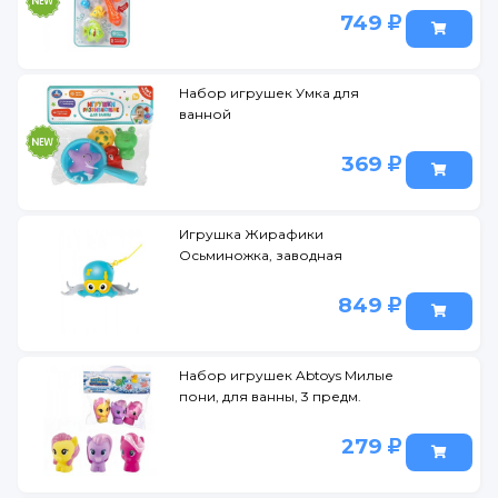
749
Набор игрушек Умка для
ванной
369
Игрушка Жирафики
Осьминожка, заводная
849
Набор игрушек Abtoys Милые
пони, для ванны, 3 предм.
279