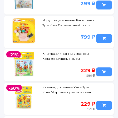
кор.50наб
299
Игрушки для ванны Капитошка
Три Кота Пальчиковый театр
799
Книжка для ванны Умка Три
-21%
Кота Воздушные змеи
229
289
Книжка для ванны Умка Три
-30%
Кота Морские приключения
229
329