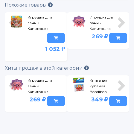
Похожие товары
Игрушка для
Игрушка для
ванны
ванны
Капитошка
Капитошка
пальчиковый
Малышарики
269
театр Маша и
Ежик
Медведь, 5 шт.
1 052
разноцветный
Хиты продаж в этой категории
Игрушка для
Книга для
ванны
купания
Капитошка
Bondibon
Малышарики
Колобок
269
349
Ежик