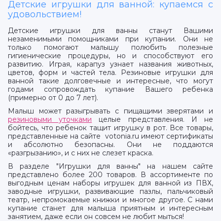
Детские игрушки для ванной: купаемся с
удовольствием!
Детские игрушки для ванны станут Вашими
незаменимыми помощниками при купании. Они не
только помогают малышу полюбить полезные
гигиенические процедуры, но и способствуют его
развитию. Играя, карапуз узнает названия животных,
цветов, форм и частей тела. Резиновые игрушки для
ванной такие долговечные и интересные, что могут
годами сопровождать купание Вашего ребенка
(примерно от 0 до 7 лет).
Малыш может разыгрывать с пищащими зверятами и
резиновыми уточками
целые представления. И не
бойтесь, что ребенок тащит игрушку в рот. Все товары,
представленные на сайте votonia.ru имеют сертификаты
и абсолютно безопасны. Они не поддаются
«разгрызанию», и с них не слезет краска.
В разделе "Игрушки для ванны" на нашем сайте
представлено более 200 товаров. В ассортименте по
выгодным ценам наборы игрушек для ванной из ПВХ,
заводные игрушки, развивающие пазлы, пальчиковый
театр, непромокаемые книжки и многое другое. С нами
купание станет для малыша приятным и интересным
занятием, даже если он совсем не любит мыться!