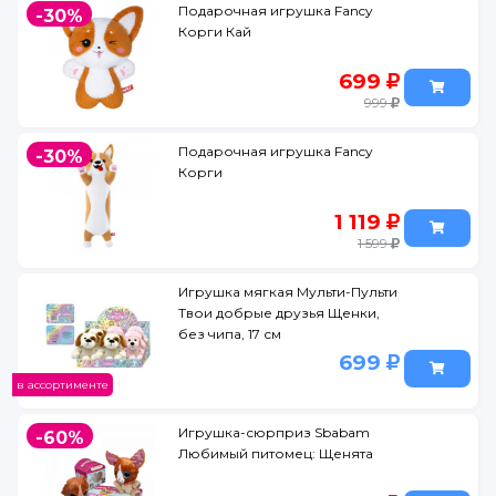
Подарочная игрушка Fancy
-30%
Корги Кай
699
999
Подарочная игрушка Fancy
-30%
Корги
1 119
1 599
Игрушка мягкая Мульти-Пульти
Твои добрые друзья Щенки,
без чипа, 17 см
699
в ассортименте
Игрушка-сюрприз Sbabam
-60%
Любимый питомец: Щенята