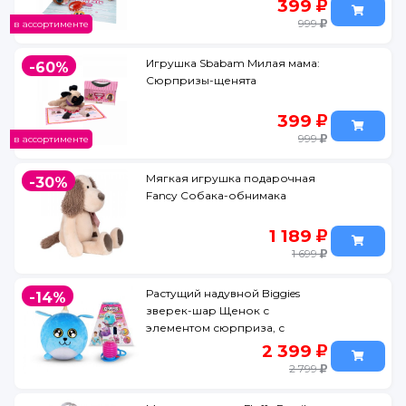
399
999
в ассортименте
Игрушка Sbabam Милая мама:
-60%
Сюрпризы-щенята
399
999
в ассортименте
Мягкая игрушка подарочная
-30%
Fancy Собака-обнимака
1 189
1 699
Растущий надувной Biggies
-14%
зверек-шар Щенок с
элементом сюрприза, с
насосом
2 399
2 799