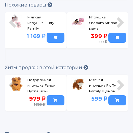
Похожие товары
Мягкая
Игрушка
игрушка Fluffy
Sbabam Милая
Family
мама:
Китайская
Сюрпризы-
1 169
399
хохлатая
щенята в
999
ассорт.
Хиты продаж в этой категории
Подарочная
Мягкая
игрушка Fancy
игрушка Fluffy
Пухляшик-
Family Щенок
кудряшик
Шпиц 20 см
979
599
собачка
1 399