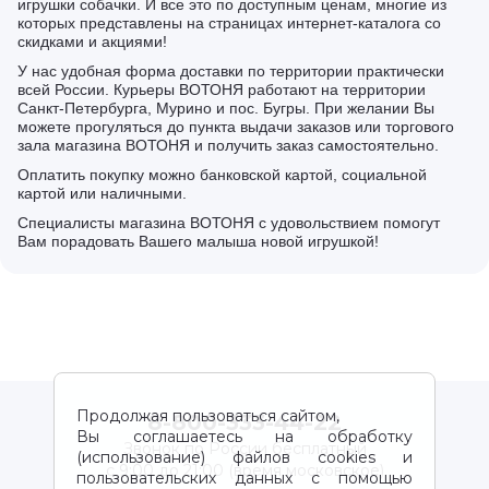
игрушки собачки. И все это по доступным ценам, многие из
которых представлены на страницах интернет-каталога со
скидками и акциями!
У нас удобная форма доставки по территории практически
всей России. Курьеры ВОТОНЯ работают на территории
Санкт-Петербурга, Мурино и пос. Бугры. При желании Вы
можете прогуляться до пункта выдачи заказов или торгового
зала магазина ВОТОНЯ и получить заказ самостоятельно.
Оплатить покупку можно банковской картой, социальной
картой или наличными.
Специалисты магазина ВОТОНЯ с удовольствием помогут
Вам порадовать Вашего малыша новой игрушкой!
Продолжая пользоваться сайтом,
8-800-333-44-22
Вы соглашаетесь на обработку
Звонок по России бесплатный
(использование) файлов cookies и
с 9:00 до 21:00 (время московское)
пользовательских данных с помощью