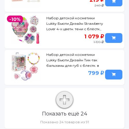
249
Набор детской косметики
-10%
Lukky Бьюти Дизайн Strawberry
Lover 4-х цветн. тени с блёстк.,
аппликат., ба
1 079
1 199
Набор детской косметики
Lukky Бьюти Дизайн Тик-так
бальзамы для губ с блестк. в
часиках, колечке и б
799
Показать ещё 24
Показано 24 товаров из 91