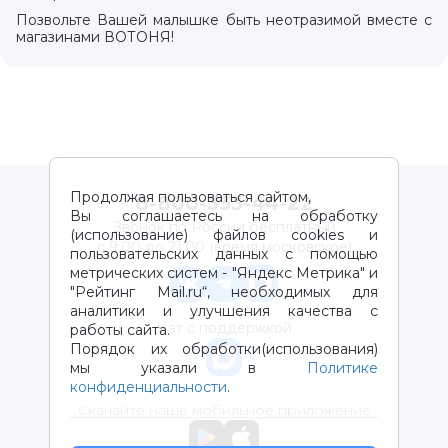
Позвольте Вашей малышке быть неотразимой вместе с
магазинами ВОТОНЯ!
Продолжая пользоваться сайтом,
8-800-333-44-22
Вы соглашаетесь на обработку
Звонок по России бесплатный
(использование) файлов cookies и
с 9:00 до 21:00 (время московское)
пользовательских данных с помощью
метрических систем - "Яндекс Метрика" и
"Рейтинг Mail.ru“, необходимых для
аналитики и улучшения качества с
Чат с поддержкой
работы сайта.
Порядок их обработки(использования)
мы указали в
Политике
конфиденциальности
.
Скачайте наше мобильное приложение