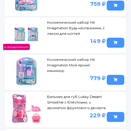
759
Косметический набор Hit
Imagination Будь неотразима, с
лаком для ногтей
149
в ассортименте
Косметический набор Hit
Imagination Мой яркий
маникюр
779
Бальзам для губ Lukky Dessert
Smoothie с блёстками, с
ароматом фруктового десерта,
с цепочкой 8 г
229