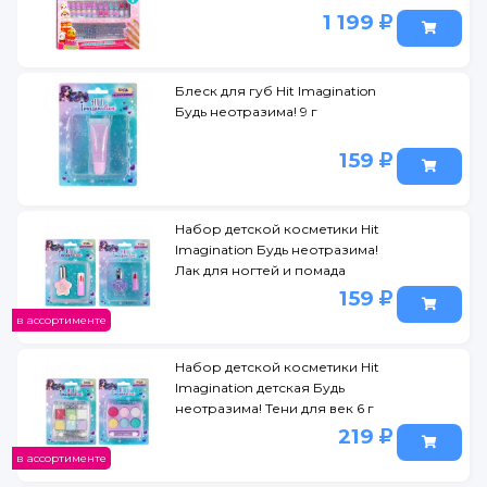
1 199
Блеск для губ Hit Imagination
Будь неотразима! 9 г
159
Набор детской косметики Hit
Imagination Будь неотразима!
Лак для ногтей и помада
159
в ассортименте
Набор детской косметики Hit
Imagination детская Будь
неотразима! Тени для век 6 г
219
в ассортименте