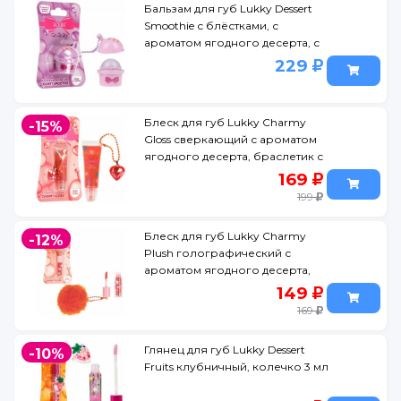
Бальзам для губ Lukky Dessert
Smoothie с блёстками, с
ароматом ягодного десерта, с
цепочкой 8 г
229
Блеск для губ Lukky Charmy
-15%
Gloss сверкающий с ароматом
ягодного десерта, браслетик с
подвеской 5 мл
169
199
Блеск для губ Lukky Charmy
-12%
Plush голографический с
ароматом ягодного десерта,
брелок 1 мл
149
169
Глянец для губ Lukky Dessert
-10%
Fruits клубничный, колечко 3 мл