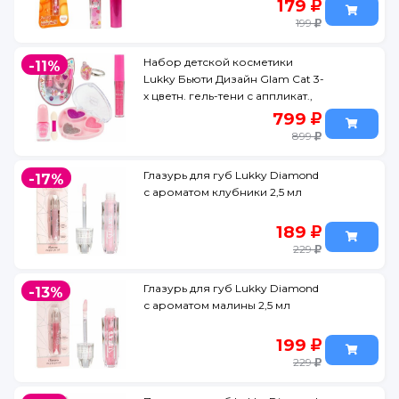
179
199
Набор детской косметики
-11%
Lukky Бьюти Дизайн Glam Cat 3-
х цветн. гель-тени с аппликат.,
лак для ногт.
799
899
Глазурь для губ Lukky Diamond
-17%
с ароматом клубники 2,5 мл
189
229
Глазурь для губ Lukky Diamond
-13%
с ароматом малины 2,5 мл
199
229