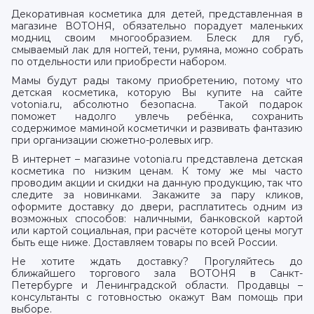
Декоративная косметика для детей, представленная в
магазине ВОТОНЯ, обязательно порадует маленьких
модниц своим многообразием. Блеск для губ,
смываемый лак для ногтей, тени, румяна, можно собрать
по отдельности или приобрести набором.
Мамы будут рады такому приобретению, потому что
детская косметика, которую Вы купите на сайте
votonia.ru, абсолютно безопасна. Такой подарок
поможет надолго увлечь ребёнка, сохранить
содержимое маминой косметички и развивать фантазию
при организации сюжетно-ролевых игр.
В интернет – магазине votonia.ru представлена детская
косметика по низким ценам. К тому же мы часто
проводим акции и скидки на данную продукцию, так что
следите за новинками. Закажите за пару кликов,
оформите доставку до двери, расплатитесь одним из
возможных способов: наличными, банковской картой
или картой социальная, при расчёте которой цены могут
быть еще ниже. Доставляем товары по всей России.
Не хотите ждать доставку? Прогуляйтесь до
ближайшего торгового зала ВОТОНЯ в Санкт-
Петербурге и Ленинградской области. Продавцы –
консультанты с готовностью окажут Вам помощь при
выборе.