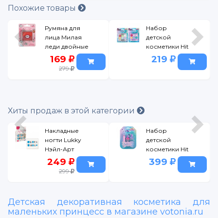
Похожие товары
Румяна для
Набор
лица Милая
детской
леди двойные
косметики Hit
4,8 г
Imagination
169
219
детская Будь
279
неотразима!
Тени для век 6
г в ассорт.
Хиты продаж в этой категории
Накладные
Набор
ногти Lukky
детской
Нэйл-Арт
косметики Hit
набор #34
Imagination
249
399
й
Romantic Vibe
Будь
299
10, на клеевой
неотразима!
основе
Детская декоративная косметика для
маленьких принцесс в магазине votonia.ru