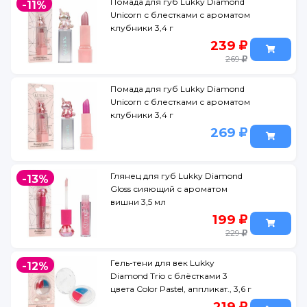
Помада для губ Lukky Diamond
-11%
Unicorn с блестками с ароматом
клубники 3,4 г
239
269
Помада для губ Lukky Diamond
Unicorn с блестками с ароматом
клубники 3,4 г
269
Глянец для губ Lukky Diamond
-13%
Gloss сияющий с ароматом
вишни 3,5 мл
199
229
Гель-тени для век Lukky
-12%
Diamond Trio с блёстками 3
цвета Color Pastel, аппликат., 3,6 г
219