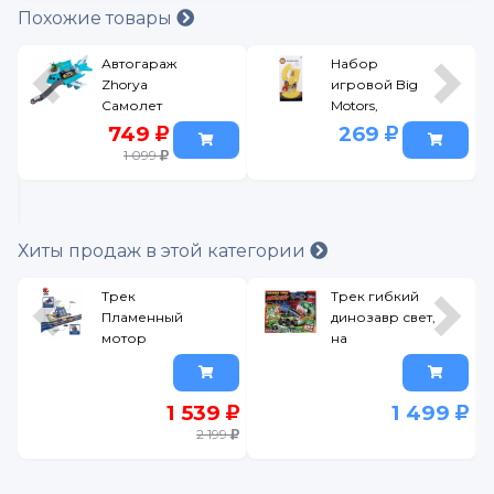
Похожие товары
Автогараж
Набор
Zhorya
игровой Big
Самолет
Motors,
Кольцевые
749
269
гонки
1 099
Хиты продаж в этой категории
Трек
Трек гибкий
Пламенный
динозавр свет,
мотор
на
Автогонка
бат.кор.28*23,5*9см
ТЕХНОДРАЙВ
в кор.2*24шт
1 539
1 499
разноцветный
2 199