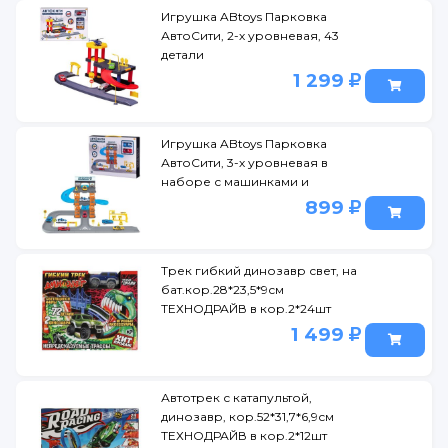
Игрушка ABtoys Парковка
АвтоСити, 2-х уровневая, 43
детали
1 299
Игрушка ABtoys Парковка
АвтоСити, 3-х уровневая в
наборе с машинками и
игровыми предметами
899
Трек гибкий динозавр свет, на
бат.кор.28*23,5*9см
ТЕХНОДРАЙВ в кор.2*24шт
1 499
Автотрек с катапультой,
динозавр, кор.52*31,7*6,9см
ТЕХНОДРАЙВ в кор.2*12шт