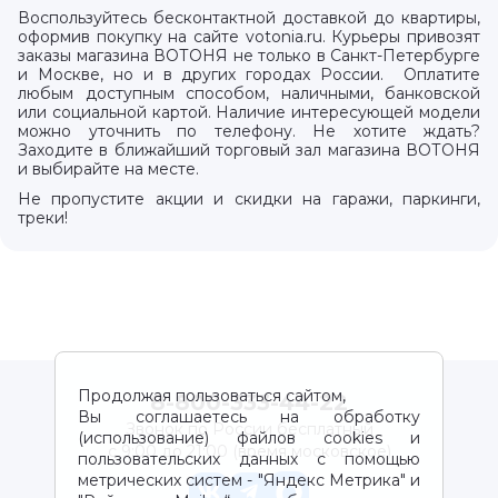
Воспользуйтесь бесконтактной доставкой до квартиры,
оформив покупку на сайте votonia.ru. Курьеры привозят
заказы магазина ВОТОНЯ не только в Санкт-Петербурге
и Москве, но и в других городах России. Оплатите
любым доступным способом, наличными, банковской
или социальной картой. Наличие интересующей модели
можно уточнить по телефону. Не хотите ждать?
Заходите в ближайший торговый зал магазина ВОТОНЯ
и выбирайте на месте.
Не пропустите акции и скидки на гаражи, паркинги,
треки!
Продолжая пользоваться сайтом,
8-800-333-44-22
Вы соглашаетесь на обработку
Звонок по России бесплатный
(использование) файлов cookies и
с 9:00 до 21:00 (время московское)
пользовательских данных с помощью
метрических систем - "Яндекс Метрика" и