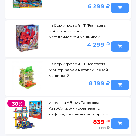
6 299
Набор игровой HTI Teamsterz
Робот-носорог с
металлической машинкой
4 299
Набор игровой HTI Teamsterz
Монстр-хаос с металлической
машинкой
8 199
Игрушка ABtoys Парковка
-30%
АвтоСити, 3-х уровневая с
лифтом, с машинками и пр. акс.
839
1 199