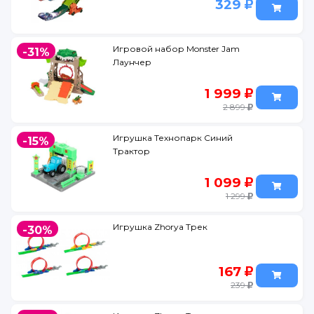
329
Игровой набор Monster Jam
-31%
Лаунчер
1 999
2 899
Игрушка Технопарк Синий
-15%
Трактор
1 099
1 299
Игрушка Zhorya Трек
-30%
167
239