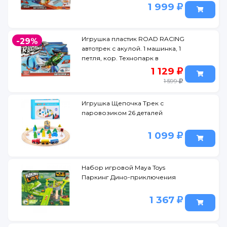
1 999
Игрушка пластик ROAD RACING
-29%
автотрек с акулой. 1 машинка, 1
петля, кор. Технопарк в
кор.2*15шт
1 129
1 599
Игрушка Щепочка Трек с
паровозиком 26 деталей
1 099
Набор игровой Maya Toys
Паркинг Дино-приключения
1 367