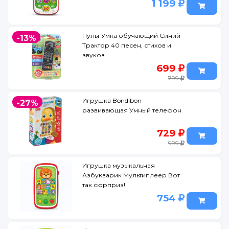
1 199
Пульт Умка обучающий Синий
-13%
Трактор 40 песен, стихов и
звуков
699
799
Игрушка Bondibon
-27%
развивающая Умный телефон
729
999
Игрушка музыкальная
Азбукварик Мультиплеер Вот
так сюрприз!
754