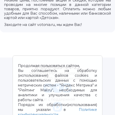
Низкие цены, постоянные акции и скидки, которые мы
проводим на многие позиции в данной категории
товаров, приятно порадуют. Оплатить можно любым
удобным для Вас способом, наличными или банковской
картой или картой «Детская».
Заходите на сайт votonia.ru, мы ждем Вас!
Продолжая пользоваться сайтом,
8-800-333-44-22
Вы соглашаетесь на обработку
Звонок по России бесплатный
(использование) файлов cookies и
с 9:00 до 21:00 (время московское)
пользовательских данных с помощью
метрических систем - "Яндекс Метрика" и
"Рейтинг Mail.ru“, необходимых для
аналитики и улучшения качества с
Чат с поддержкой
работы сайта.
Порядок их обработки(использования)
мы указали в
Политике
конфиденциальности
.