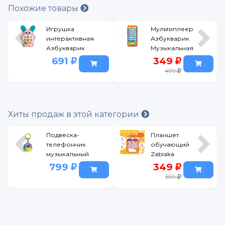
Похожие товары
Игрушка
Мультиплеер
интерактивная
Азбукварик
Азбукварик
Музыкальная
Мой первый
азбука
691
349
смартфончик
красный
499
Зайчик желтый
Хиты продаж в этой категории
Подвеска-
Планшет
телефончик
обучающий
музыкальный
Zabiaka
Азбукварик
Озорной
799
349
Ежик Крошка-
лисёнок
699
телефошка