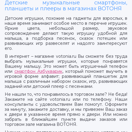
Детские музыкальные смартфоны,
планшеты и плееры в магазинах ВОТОНЯ
Детские игрушки, похожие на гаджеты для взрослых, в
наше время занимают особое место в перечне игрушек.
Яркие цвета, небольшой размер, звуковое
сопровождение делают такую игрушку удобной для
малыша, а подборка песенок, сказок потешек или
развивающих игр развеселят и надолго заинтересуют
его.
В интернет – магазине votonia.ru Вы сможете без труда
выбрать музыкальные игрушки, которые понравятся
Вашему малышу. Это может быть игрушечный телефон
или
смартфон Азбукварик
, который поможет выучить в
игровой форме алфавит; развивающий планшетик для
малыша с различным набором сказок, игр, развивающих
заданий или детский плеер с песенками.
Не нашли то, что понравилось в торговом зале? Не беда!
Закажите на сайте votonia.ru или по телефону. Наши
консультанты с удовольствием Вам помогут. Оформите
за минуту, закажите доставку, и мы привезем Ваш заказ
к двери в указанное время прямо к двери. Или можно
забрать в ближайшем пункте выдачи заказов или
торговом зале магазина ВОТОНЯ.