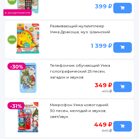
399
в ассортименте
Развивающий мультиплеер
Умка Дракоша, муз. Шаинский
1 399
Телефончик обучающий Умка
-30%
голографический 25 песен,
загадок и звуков
349
499
Микрофон Умка новогодний
-31%
30 песен, мелодий и звуков,
свет/звук
449
649