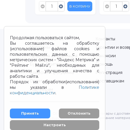
В КОРЗИНУ
В КОРЗИНУ
Продолжая пользоваться сайтом,
О нас / About us
Контакты
Вы соглашаетесь на обработку
Магазины
Гарантии и возв
(использование) файлов cookies и
пользовательских данных с помощью
Правовая информация
Вакансии
метрических систем - "Яндекс Метрика" и
Будьте бдительны!
Помощь
"Рейтинг Mail.ru“, необходимых для
аналитики и улучшения качества с
Бонусная программа
Регистрация
работы сайта.
Оплата и доставка
Поставщикам
Порядок их обработки(использования)
мы указали в
Политике
Партнерам
конфиденциальности
.
2012-2026 © ООО "ВОТОНЯ". Детские товары с достав
Принять
Отклонить
Все права защищены. Любое использование материа
Политика конфиденциальности
Настроить