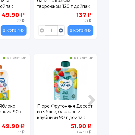
ника,
банан с козьим
Яблоко, груша
дойпак
творожком 120 г дойпак
персик с йогу
49.90
137
77
171
В КОРЗИНУ
В КОРЗИНУ
в наличии
в наличии
Яблоко
Пюре Фрутоняня Десерт
Пюре Агуша Я
вник 90 г
из яблок, бананов и
груша и злаки 
клубники 90 г дойпак
160 г
49.90
51.90
77
84.90