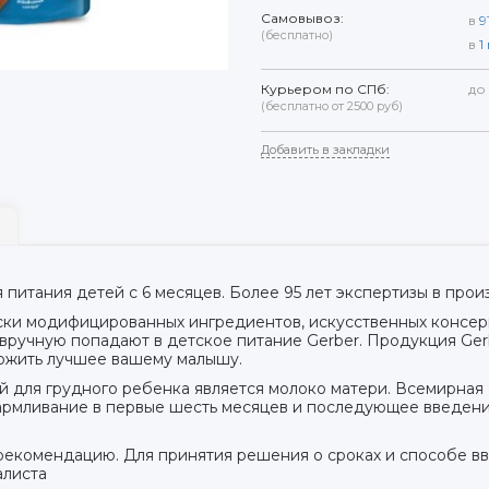
Самовывоз:
в
9
(бесплатно)
в
1
Курьером по СПб:
до
(бесплатно от 2500 руб)
Добавить в закладки
питания детей с 6 месяцев. Более 95 лет экспертизы в прои
ски модифицированных ингредиентов, искусственных консерв
 вручную попадают в детское питание Gerber. Продукция Ger
ложить лучшее вашему малышу.
 для грудного ребенка является молоко матери. Всемирная
армливание в первые шесть месяцев и последующее введен
екомендацию. Для принятия решения о сроках и способе вв
алиста