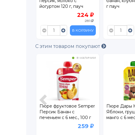
к, банан 90 г,
персик, яблоко с
банан, клубн
йогуртом 120 г, пауч
г пауч
49.90
224
77
281
В КОРЗИНУ
В КОРЗИНУ
С этим товаром покупают
на складе
в наличии
оНяня
Пюре фруктовое Semper
Пюре Дары 
ан, груша с
Персик Банан с
Яблоки, груш
г 12 шт.
печеньем с 6 мес., 100 г
манго с 6 мес
589
259
1 009