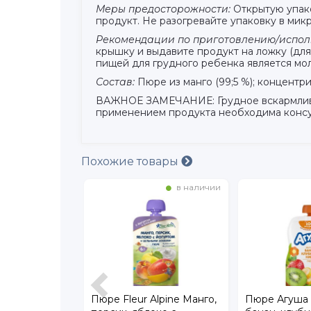
Меры предосторожности:
Открытую упако
продукт. Не разогревайте упаковку в мик
Рекомендации по приготовлению/испол
крышку и выдавите продукт на ложку (для
пищей для грудного ребенка является мо
Состав:
Пюре из манго (99;5 %); концентр
ВАЖНОЕ ЗАМЕЧАНИЕ: Грудное вскармливани
применением продукта необходима консу
Похожие товары
в наличии
в наличии
 Яблоко,
Пюре Fleur Alpine Манго,
Пюре Агуша 