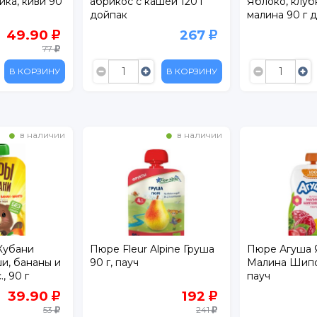
ика, киви 90
абрикос с кашей 120 г
Яблоко, клуб
дойпак
малина 90 г 
49.90
267
77
В КОРЗИНУ
В КОРЗИНУ
в наличии
в наличии
Кубани
Пюре Fleur Alpine Груша
Пюре Агуша 
и, бананы и
90 г, пауч
Малина Шипо
., 90 г
пауч
39.90
192
53
241