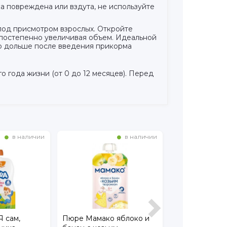
а повреждена или вздута, не используйте
под присмотром взрослых. Откройте
, постепенно увеличивая объем. Идеальной
о дольше после введения прикорма
года жизни (от 0 до 12 месяцев). Перед
в наличии
в наличии
 сам,
Пюре Мамако яблоко и
Пюре ФрутоН