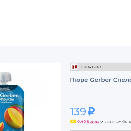
1-00418748
Пюре Gerber Спело
139
0.40
балла
участникам бон