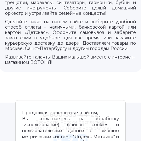
трещотки, маракасы, синтезаторы, гармошки, бубны и
другие инструменты. Соберите целый домашний
оркестр и устраивайте семейные концерты!
Сделайте заказ на нашем сайте и выберите удобный
способ оплаты – наличными, банковской картой или
картой «Детская». Оформите самовывоз и заберите
заказ сами в удобное для вас время, или закажите
курьерскую доставку до двери. Доставляем товары по
Москве, Санкт-Петербургу и другим городам России.
Развивайте таланты Ваших малышей вместе с интернет-
магазином ВОТОНЯ!
Продолжая пользоваться сайтом,
8-800-333-44-22
Вы соглашаетесь на обработку
Звонок по России бесплатный
(использование) файлов cookies и
с 9:00 до 21:00 (время московское)
пользовательских данных с помощью
метрических систем - "Яндекс Метрика" и