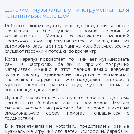
Детские музыкальные инструменты для
талантливых малышей
Ребенок слышит музыку еще до рождения, а после
появления на свет узнает знакомые мелодии и
успокаивается. Музыка сопровождает малышей
постоянно: они прислушиваются к мелодиям из
автомобиля, засыпают под мамины колыбельные, охотно
слушают песенки и потешки во время игр.
Когда карапуз подрастает, то начинает музицировать
сам: на кастрюлях, банках и прочих подручных
материалах. Именно в этот период важно вовремя
купить малышу музыкальные игрушки – мини-копии
настоящих инструментов. Это поддержит интерес к
музыке, поможет развить слух, чувство ритма и
координацию движений.
Лучший способ отвлечь плачущего ребенка – дать ему
поиграть на барабане или на ксилофоне. Музыка
снимает нервное напряжение, благотворно влияет на
эмоциональную сферу, помогает справляться с
трудностями.
В интернет-магазине votonia.ru представлены разные
музыкальные игрушки для детей: ксилофоны, барабаны,