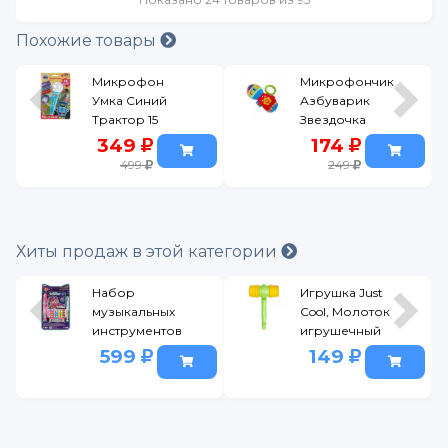
Похожие товары
Микрофон
Микрофончик
Умка Синий
Азбуварик
Трактор 15
Звездочка
песен, фраз,
(Люленьки)
349
174
звуков/свет
499
249
голубой
Хиты продаж в этой категории
Набор
Игрушка Just
музыкальных
Cool, Молоток
инструментов
игрушечный
Играем вместе
со свистком
599
149
Энчантималс
(Инструмент
разноцветный
муз. Just Cool,
Молоток
игрушечный
со свистком)