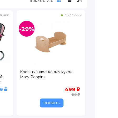
24
Вид каталога:
личии
в наличии
-29%
Кроватка-люлька для кукол
1:
Mary Poppins
а
99
499
699
ВЫБРАТЬ