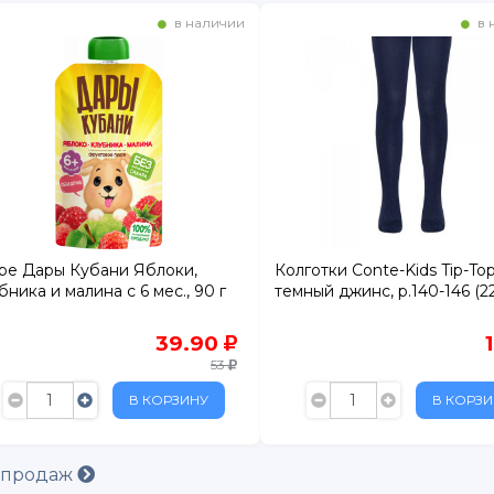
в наличии
в 
е Дары Кубани Яблоки,
Колготки Conte-Kids Tip-To
бника и малина с 6 мес., 90 г
темный джинс, р.140-146 (22
39.90
53
В КОРЗИНУ
В КОРЗИ
 продаж