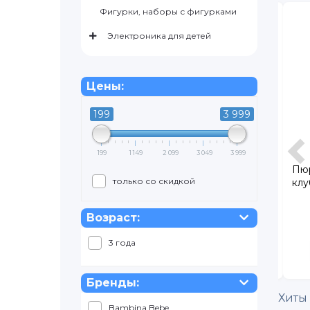
Фигурки, наборы с фигурками
в наличии
в наличии
Электроника для детей
Цены:
199
3 999
199
1 149
2 099
3 049
3 999
ки Joonies
Молочко Nestle Nestogen 4
Пюр
только со скидкой
12-17 кг), 50 шт
детское с пребиотик. и
клу
лактобакт. L.Reuteri с 18 мес. 900
г (Молочко Nestle Nestogen 4
1 489
899
Возраст:
детское с пребиотиками и
2 449
1 129
лактобактериями L.Reuteri, с 18
3 года
мес. 900 г)
В КОРЗИНУ
В КОРЗИНУ
Бренды:
Хиты
Bambina Bebe