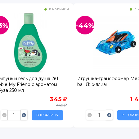
в наличии
в 
3%
-44%
. 1
БУС
пунь и гель для душа 2в1
Игрушка-трансформер Mec
ble My Friend с ароматом
ball Джиллиан
уза 250 мл
ртный
345
1 
ежный
449
расный Кирпичник"
В КОРЗИНУ
В КОРЗИ