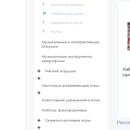
Кукольные домики
Мебель для кукол
Одежда для кукол
Пупсы
Музыкальные и интерактивные
игрушки
Музыкальные инструменты,
микрофоны
Наб
Мягкие игрушки
сал
Настольно-развивающие игры
Новогодние украшения и ёлки
Роботы, трансформеры
Сюжетно-ролевые игры
Реко