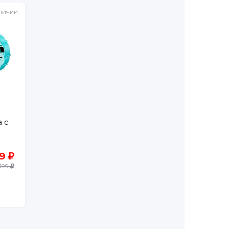
личии
 с
99
399