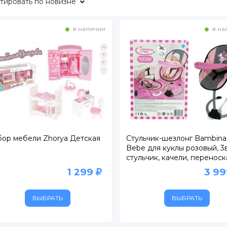
тировать
по новизне
в наличии
в на
ор мебели Zhorya Детская
Стульчик-шезлонг Bambina
Bebe для куклы розовый, 3в
стульчик, качели, переноск
1 299
3 9
ВЫБРАТЬ
ВЫБРАТЬ