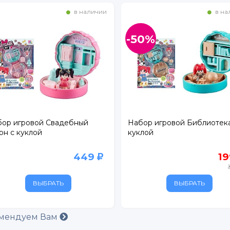
в наличии
в на
-50%
ор игровой Свадебный
Набор игровой Библиотека
он с куклой
куклой
449
1
ВЫБРАТЬ
ВЫБРАТЬ
мендуем Вам