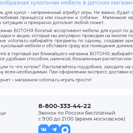
ообразная кукольная мебель в детских магаз
ь для кукол – непременный атрибут игры. Не важно, будет э
рг
 любимая принцесса или кошечки и собачки. Маленькие кр
 ситуацию и прекрасно дополнят любой сюжет.
азинах ВОТОНЯ богатый ассортимент мебели для кукол по до
кидки и акции, которые мы регулярно проводим на многие по
ине votonia.ru набирайте предметы по одному, создавая ор
 кукольный мебели и обставьте сразу все помещения домика
ите в торговый зал ближайшего магазина ВОТОНЯ, выбирайте
ссе удобным способом, наличкой, безналичным расчётом или 
шли то что хотели? Располагайтесь поудобнее, заходите на с
ну всем необходимым. При оформлении экспресс доставки ку
рнет – магазином votonia.ru играть просто!
8-800-333-44-22
Звонок по России бесплатный
рат
с 9:00 до 21:00 (время московское)
ертолово