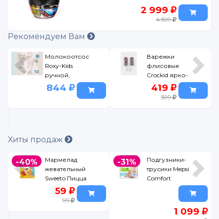
2 999
4 599
Рекомендуем Вам
Молокоотсос
Варежки
Roxy-Kids
флисовые
ручной,
Crockid ярко-
бутылочка в
розовый, р.12
844
419
комплекте
599
слоновая
кость
0
Хиты продаж
Мармелад
Подгузники-
-40%
-31%
жевательный
трусики Mepsi
Sweeto Пицца
Comfort
30гр
размер L 9-14
59
кг, 44 шт
99
1 099