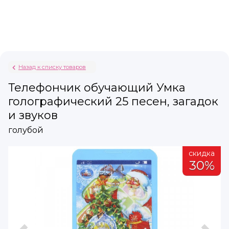
Назад к списку товаров
Телефончик обучающий Умка
голографический 25 песен, загадок
и звуков
голубой
а
скидка
%
30%