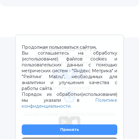
Продолжая пользоваться сайтом,
8-800-333-44-22
Вы соглашаетесь на обработку
Звонок по России бесплатный
(использование) файлов cookies и
с 9:00 до 21:00 (время московское)
пользовательских данных с помощью
метрических систем - "Яндекс Метрика" и
"Рейтинг Mail.ru“, необходимых для
аналитики и улучшения качества с
Чат с поддержкой
работы сайта.
Порядок их обработки(использования)
мы указали в
Политике
конфиденциальности
.
Скачайте наше мобильное приложение
Принять
Магазины