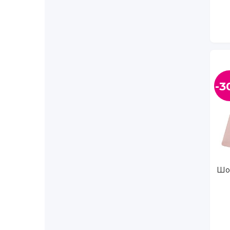
Мурино г., Шувалова ул., д. 40
Новоселье п, Красносельское ш., стр. 2
Новоселье п, Красносельское ш., стр. 9
Павловск г., Берёзовая ул., д. 24
Петергоф г., Ропшинское ш., д. 1а
Петергоф г., Шахматова ул., д. 14, корп. 1
Пушкин г., Архитектора Данини ул., д. 5
-3
Рощино гп., Советская ул., д. 8Д
Сертолово г., Любимая ул., д. 1, ТЦ Купола
Сертолово г., Свирская ул., д. 1, ТК Новое С
Сестрорецк г., Токарева ул., д. 24
Тосно г., Боярова ул., д. 2
Шушары п., Первомайская ул., д. 24
Янино п, Янино, Тюльпанов ул., д. 1
Шор
Апрельская ул., д. 5
Афанасьевская ул., д. 1
Бабушкина ул., д. 111
Бабушкина ул., д. 40, ТРК Спутник