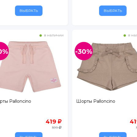
ВЫБРАТЬ
ВЫБРАТЬ
в наличии
в на
0%
-30%
ертолово
ты Palloncino
Шорты Palloncino
419
4
599