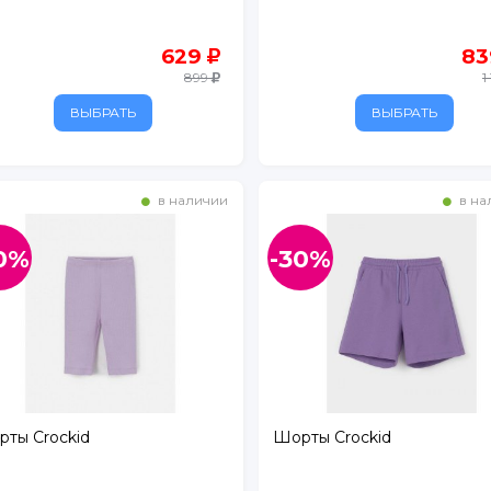
629
8
899
1
ВЫБРАТЬ
ВЫБРАТЬ
в наличии
в на
0%
-30%
ты Crockid
Шорты Crockid