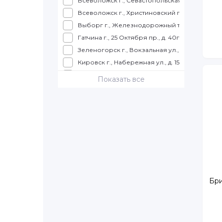
Всеволожск г., Севастопольская ул., д. 2, корп
Всеволожск г., Христиновский пр., д. 26
Выборг г., Железнодорожный т., д. 4, ТРК КУ
Гатчина г., 25 Октября пр., д. 40г, корп. 1
Зеленогорск г., Вокзальная ул., д. 7, ТЦ Куро
Кировск г., Набережная ул., д. 15, ТРК Набер
Колпино г., Балканская дорога, д. 10, ТЦ "К
Показать все
Колпино г., Трудящихся б-р., д. 12, ТК "Ока"
Коммунар г., Ленинградское ш., д. 9
Красное село г., Театральная ул., д. 4
Кронштадт г., Ленина пр., д. 13
Кудрово г., Ленинградская ул., д. 3
Луга г., Урицкого пр., д. 77, корп. 4, ТЦ Айсбе
Металлострой п., Полевая ул., д. 12
Мурино г., Авиаторов Балтики пр., д. 5
Бри
Мурино г., Воронцовский б-р., д. 16
Мурино г., Привокзальная пл., д. 1-А
Мурино г., Шоссе в Лаврики ул., д. 63