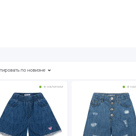
тировать
по новизне
в наличии
в на