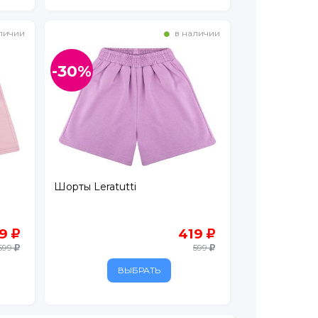
личии
в наличии
-30%
Шорты Leratutti
19
419
599
599
ВЫБРАТЬ