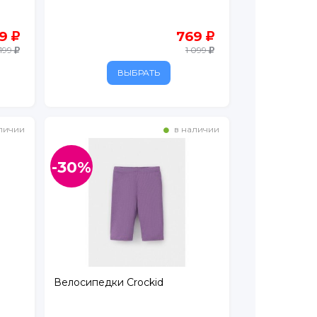
39
769
 199
1 099
ВЫБРАТЬ
личии
в наличии
-30%
Велосипедки Crockid