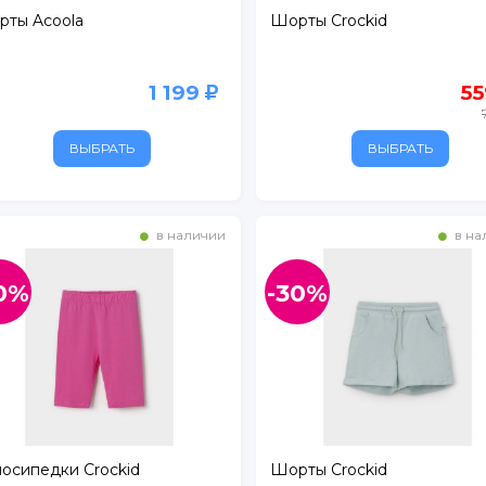
ты Acoola
Шорты Crockid
1 199
5
ВЫБРАТЬ
ВЫБРАТЬ
в наличии
в на
0%
-30%
осипедки Crockid
Шорты Crockid