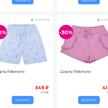
ВЫБРАТЬ
ВЫБРАТЬ
в наличии
в на
0%
-30%
, д. 134
ты Palloncino
Шорты Palloncino
349
4
499
ВЫБРАТЬ
ВЫБРАТЬ