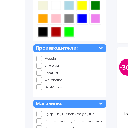
Производители:
Acoola
CROCKID
-3
Leratutti
Palloncino
КотМаркот
Магазины:
Шор
Бугры п., Шекспира ул., д. 3
Всеволожск г., Всеволожский пр., д. 57