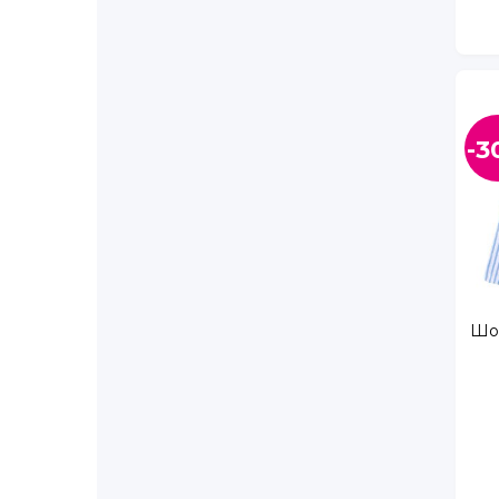
Богатырский пр., д. 7, корп. 1
Будапештская ул., д. 71, корп. 1
Бухарестская ул., д. 89, лит. А
Варшавская ул., д. 23, корп. 4
Васнецовский пр., д. 22
-3
Великий Новгород г., Большая Московская ул.
Ветеранов пр., д. 122
Ветеранов пр., д. 143, корп. 1
Ветеранов пр., д. 169, корп. 4
Ветеранов пр., д. 95
Воскова ул., д. 8/5
Дыбенко ул., д. 11, корп. 3
Шор
Евгения Шварца ал., д. 12, корп. 2
Коллонтай ул., д. 31, корп. 1
Колобановская ул. д. 2, ТК Дудергофский
Колтуши п., Старая д., Верхняя ул, д. 5
Комендантский пр., д. 55
Комендантский пр., д. 66 к.2