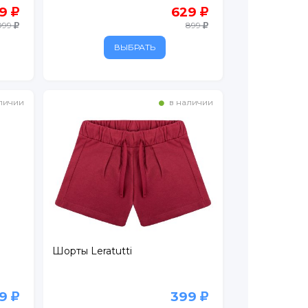
69
629
 099
899
ВЫБРАТЬ
личии
в наличии
Шорты Leratutti
99
399