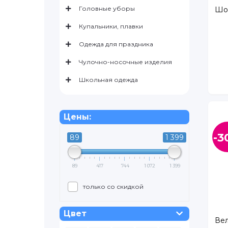
Головные уборы
Шор
Купальники, плавки
Одежда для праздника
Чулочно-носочные изделия
Школьная одежда
Цены:
-3
89
1 399
89
417
744
1 072
1 399
только со скидкой
Цвет
Вел