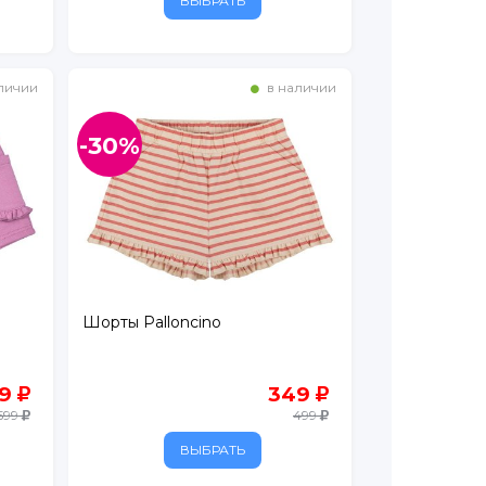
ВЫБРАТЬ
личии
в наличии
-30%
Шорты Palloncino
19
349
599
499
ВЫБРАТЬ