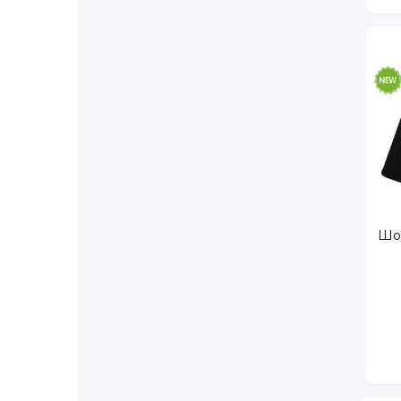
Королёва пр., д. 27, корп. 1
Королёва пр., д. 65
Космонавтов пр., д. 65, корп. 2
Косыгина пр., д. 31
Крыленко ул., д. 6, корп. 4
Кушелевская дорога, д. 5, корп. 3
Ленинский пр., д. 64
Ленинский пр., д. 82, корп. 1
Лёни Голикова ул., д. 27, корп. 3
Маршала Жукова ул., д. 31, корп. 1, лит. А
Металлистов пр., д. 116А
Шор
Муринская дорога, д. 27, корп. 4
Науки пр., д. 23А
Науки пр., д. 30, корп. 1
Новогорелово п., Десантника Вадима Чугунова 
Орлово-Денисовский пр., д. 19, корп. 3
Парашютная ул., д. 61 корп. 4
Парголово п., Заречная ул., д. 17