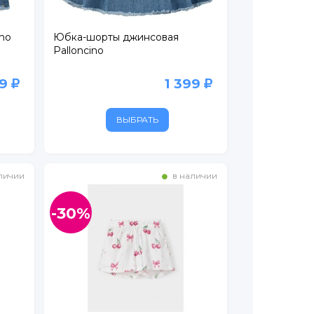
no
Юбка-шорты джинсовая
Palloncino
99
1 399
ВЫБРАТЬ
личии
в наличии
-30%