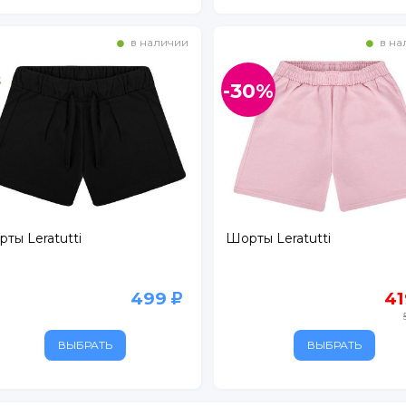
в наличии
в на
-30%
ты Leratutti
Шорты Leratutti
499
4
б-р, д. 8, корп. 2
ВЫБРАТЬ
ВЫБРАТЬ