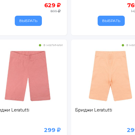
. 1
629
7
899
1
БУС
ВЫБРАТЬ
ВЫБРАТЬ
ртный
ежный
в наличии
в на
расный Кирпичник"
рг
джи Leratutti
Бриджи Leratutti
299
2