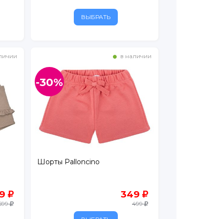
ВЫБРАТЬ
личии
в наличии
-30%
Шорты Palloncino
19
349
599
499