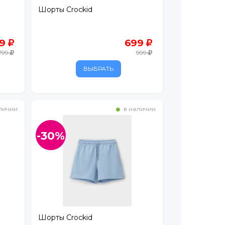
Шорты Crockid
59
699
799
999
ВЫБРАТЬ
личии
в наличии
-30%
Шорты Crockid