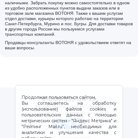
наличными. Забрать покупку можно самостоятельно в одном
из удобно расположенных пунктов выдачи заказов или в
торговом зале магазина ВОТОНЯ. Также к вашим услугам
отдел доставки, курьеры которого работаю на территории
Санкт-Петербурга, Мурино и пос. Бугры. Для доставки товаров
в другие города России мы пользуемся услугами
транспортных компаний.
Продавцы-консультанты ВОТОНЯ с удовольствием ответят на
ваши вопросы.
Продолжая пользоваться сайтом,
8-800-333-44-22
Вы соглашаетесь на обработку
Звонок по России бесплатный
(использование) файлов cookies и
с 9:00 до 21:00 (время московское)
пользовательских данных с помощью
метрических систем - "Яндекс Метрика" и
"Рейтинг Mail.ru“, необходимых для
аналитики и улучшения качества с
Чат с поддержкой