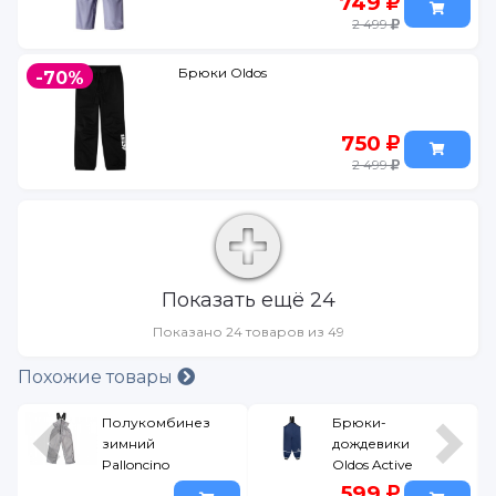
749
2 499
Брюки Oldos
-70%
750
2 499
Показать ещё 24
Показано 24 товаров из 49
Похожие товары
Полукомбинезон
Брюки-
зимний
дождевики
Palloncino
Oldos Active
(Полукомбинезон
Клео синий,
599