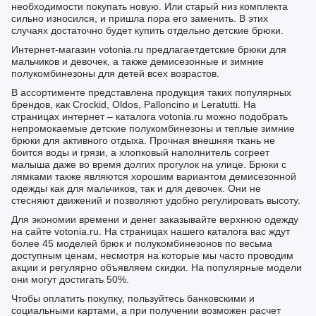
необходимости покупать новую. Или старый низ комплекта
сильно износился, и пришла пора его заменить. В этих
случаях достаточно будет купить отдельно детские брюки.
Интернет-магазин votonia.ru предлагаетдетские брюки для
мальчиков и девочек, а также демисезонные и зимние
полукомбинезоны для детей всех возрастов.
В ассортименте представлена продукция таких популярных
брендов, как Crockid, Oldos, Palloncino и Leratutti. На
страницах интернет – каталога votonia.ru можно подобрать
непромокаемые детские полукомбинезоны и теплые зимние
брюки для активного отдыха. Прочная внешняя ткань не
боится воды и грязи, а хлопковый наполнитель согреет
малыша даже во время долгих прогулок на улице. Брюки с
лямками также являются хорошим вариантом демисезонной
одежды как для мальчиков, так и для девочек. Они не
стесняют движений и позволяют удобно регулировать высоту.
Для экономии времени и денег заказывайте верхнюю одежду
на сайте votonia.ru. На страницах нашего каталога вас ждут
более 45 моделей брюк и полукомбинезонов по весьма
доступным ценам, несмотря на которые мы часто проводим
акции и регулярно объявляем скидки. На популярные модели
они могут достигать 50%.
Чтобы оплатить покупку, пользуйтесь банковскими и
социальными картами, а при получении возможен расчет