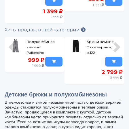
Palloncino)
р.116
1 999
серый, р.140
1 399
1 999
Хиты продаж в этой категории
Полукомбинезон
Брюки зимние
зимний
Oldos черный,
Palloncino
р.122
серый, р.92
999
1 990
2 799
3 999
Детские брюки и полукомбинезоны
В межсезонье и зимой незаменимой частью детской верхней
одежды становятся полукомбинезоны и теплые брюки.
Зачастую, продающиеся в комплекте с курткой, детские
комбинезоны часто приходится покупать отдельно от верхней
части. Если за летние каникулы непоседа подрос, и лямки
старого комбинезона давят, а куртка сидит хорошо, и нет