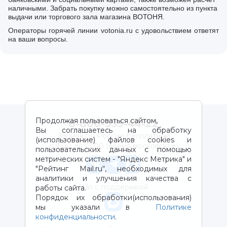
наличными. Забрать покупку можно самостоятельно из пункта
выдачи или торгового зала магазина ВОТОНЯ.
Операторы горячей линии votonia.ru с удовольствием ответят
на ваши вопросы.
Продолжая пользоваться сайтом,
8-800-333-44-22
Вы соглашаетесь на обработку
Звонок по России бесплатный
(использование) файлов cookies и
с 9:00 до 21:00 (время московское)
пользовательских данных с помощью
метрических систем - "Яндекс Метрика" и
"Рейтинг Mail.ru“, необходимых для
аналитики и улучшения качества с
Чат с поддержкой
работы сайта.
Порядок их обработки(использования)
мы указали в
Политике
конфиденциальности
.