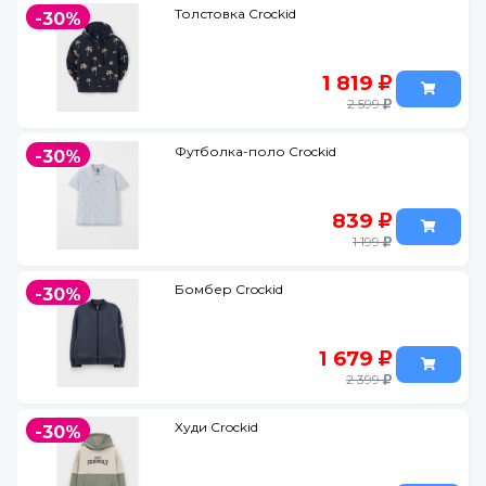
Толстовка Crockid
-30%
1 819
2 599
Футболка-поло Crockid
-30%
839
1 199
Бомбер Crockid
-30%
1 679
2 399
Худи Crockid
-30%