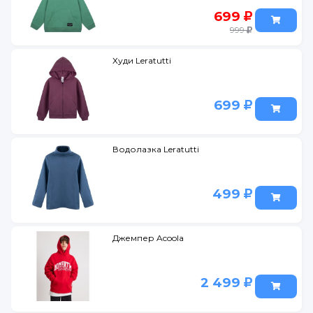
699
999
Худи Leratutti
699
Водолазка Leratutti
499
Джемпер Acoola
2 499