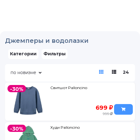
Джемперы и водолазки
Категории
Фильтры
24
по новизне
Свитшот Palloncino
-30%
699
999
Худи Palloncino
-30%