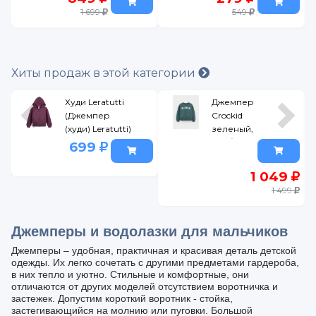
1 699
549
Хиты продаж в этой категории
Худи Leratutti
Джемпер
(Джемпер
Crockid
(худи) Leratutti)
зеленый,
бордовый,
р.56/104
699
р.92
1 049
1 499
Джемперы и водолазки для мальчиков
Джемперы – удобная, практичная и красивая деталь детской
одежды. Их легко сочетать с другими предметами гардероба,
в них тепло и уютно. Стильные и комфортные, они
отличаются от других моделей отсутствием воротничка и
застежек. Допустим короткий воротник - стойка,
застегивающийся на молнию или пуговки. Большой