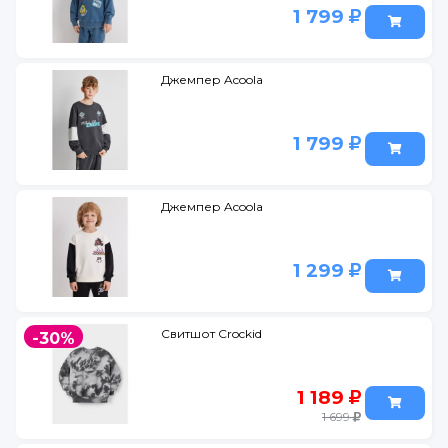
1 799
Джемпер Acoola
1 799
Джемпер Acoola
1 299
Свитшот Crockid
-30%
1 189
1 699