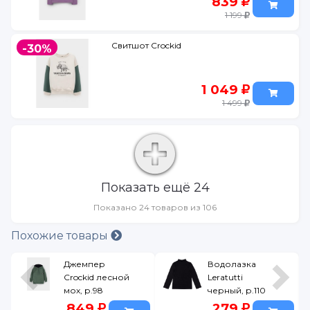
839
1 199
Свитшот Crockid
-30%
1 049
1 499
Показать ещё 24
Показано 24 товаров из 106
Похожие товары
Джемпер
Водолазка
Crockid лесной
Leratutti
мох, р.98
черный, р.110
849
279