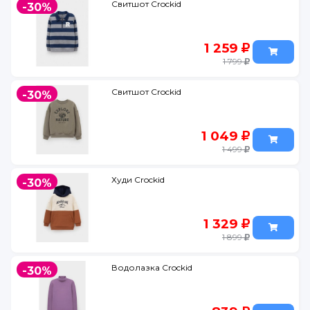
Свитшот Crockid
-30%
1 259
1 799
Свитшот Crockid
-30%
1 049
1 499
Худи Crockid
-30%
1 329
1 899
Водолазка Crockid
-30%