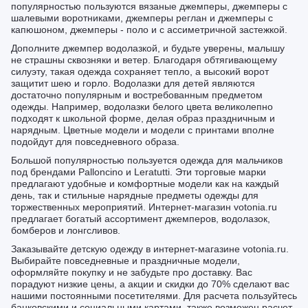
популярностью пользуются вязаные джемперы, джемперы с
шалевыми воротниками, джемперы реглан и джемперы с
капюшоном, джемперы - поло и с ассиметричной застежкой.
Дополните джемпер водолазкой, и будьте уверены, малышу
не страшны сквозняки и ветер. Благодаря обтягивающему
силуэту, такая одежда сохраняет тепло, а высокий ворот
защитит шею и горло. Водолазки для детей являются
достаточно популярным и востребованным предметом
одежды. Например, водолазки белого цвета великолепно
подходят к школьной форме, делая образ праздничным и
нарядным. Цветные модели и модели с принтами вполне
подойдут для повседневного образа.
Большой популярностью пользуется одежда для мальчиков
под брендами Palloncino и Leratutti. Эти торговые марки
предлагают удобные и комфортные модели как на каждый
день, так и стильные нарядные предметы одежды для
торжественных мероприятий. Интернет-магазин votonia.ru
предлагает богатый ассортимент джемперов, водолазок,
бомберов и лонгсливов.
Заказывайте детскую одежду в интернет-магазине votonia.ru.
Выбирайте повседневные и праздничные модели,
оформляйте покупку и не забудьте про доставку. Вас
порадуют низкие цены, а акции и скидки до 70% сделают вас
нашими постоянными посетителями. Для расчета пользуйтесь
банковскими и социальными картами, также возможен расчет