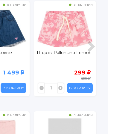
в наличии
в наличии
ncino Lemon
Шорты Crockid
Шорты Crocki
299
449
599
899
В КОРЗИНУ
В КОРЗИНУ
в наличии
в наличии