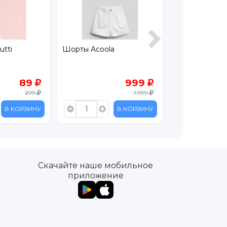
a
Шорты Leratutti
Шорты Leratut
999
199
1 999
399
В КОРЗИНУ
В КОРЗИНУ
Скачайте наше мобильное
приложение