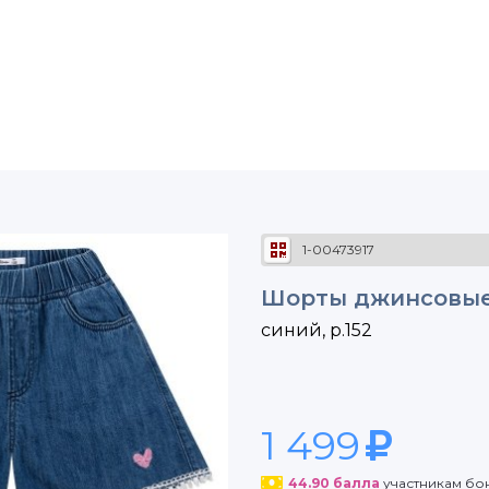
1-00473917
Шорты джинсовые 
синий, р.152
1 499
44.90
балла
участникам бо