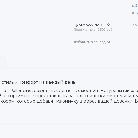
в
2
в
1
Курьером по СПб:
до
(бесплатно от 2500 руб)
Добавить в закладки
 стиль и комфорт на каждый день
от Palloncino, созданных для юных модниц. Натуральный хл
В ассортименте представлены как классические модели, иде
кором, которые добавят изюминку в образ вашей девочки. 