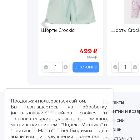
kid
Шорты Crockid
Велосипедки
499
449
999
899
В КОРЗИНУ
В КОРЗИНУ
Продолжая пользоваться сайтом,
О нас / About us
Контакты
Вы соглашаетесь на обработку
Магазины
Гарантии и возв
(использование) файлов cookies и
пользовательских данных с помощью
Правовая информация
Вакансии
метрических систем - "Яндекс Метрика" и
Будьте бдительны!
Помощь
"Рейтинг Mail.ru“, необходимых для
аналитики и улучшения качества с
Бонусная программа
Регистрация