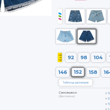
92
98
104
152
146
158
16
Таблица размеров
Самовывоз:
в
1
(бесплатно)
в
3
в
1
в
1