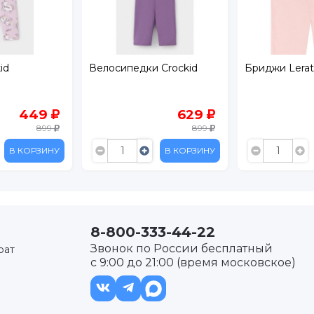
 Crockid
Бриджи Leratutti
Шорты Acool
629
89
899
299
В КОРЗИНУ
В КОРЗИНУ
8-800-333-44-22
Звонок по России бесплатный
рат
с 9:00 до 21:00 (время московское)