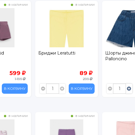
в наличии
в наличии
utti
Шорты джинсовые
Шорты Pallo
Palloncino
89
1 499
299
В КОРЗИНУ
В КОРЗИНУ
в наличии
в наличии