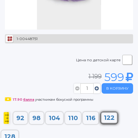
1-00448751
Цена по детской карте
599
1 199
В КОРЗИНУ
17.90
балла
участникам бонусной программы
122
92
98
104
110
116
128