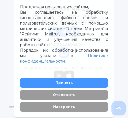
Продолжая пользоваться сайтом,
8-800-333-44-22
Вы соглашаетесь на обработку
Звонок по России бесплатный
(использование) файлов cookies и
с 9:00 до 21:00 (время московское)
пользовательских данных с помощью
метрических систем - "Яндекс Метрика" и
"Рейтинг Mail.ru“, необходимых для
аналитики и улучшения качества с
Чат с поддержкой
работы сайта.
Порядок их обработки(использования)
мы указали в
Политике
конфиденциальности
.
Скачайте наше мобильное приложение
Принять
Магазины
Отклонить
2012-2026 © ООО "ВОТОНЯ". Детские товары с доставкой
Настроить
Все права защищены. Любое использование материалов возможно
только с письменного разрешения владельцев сайта.
Политика конфиденциальности