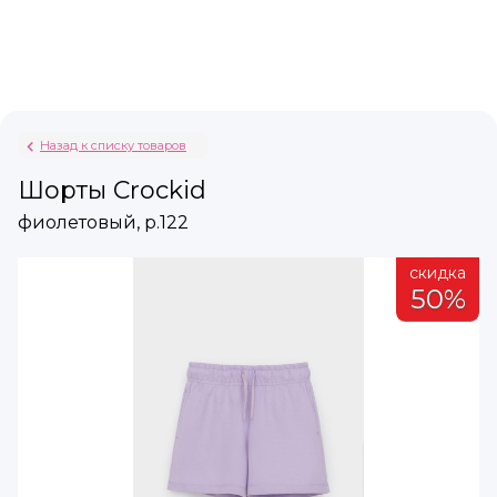
Назад к списку товаров
Шорты Crockid
фиолетовый, р.122
а
скидка
%
50%