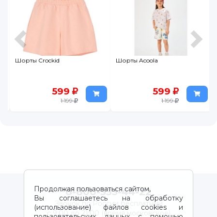
Шорты Crockid
Шорты Acoola
599
599
1 199
1 199
Продолжая пользоваться сайтом,
8-800-333-44-22
Вы соглашаетесь на обработку
Звонок по России бесплатный
(использование) файлов cookies и
с 9:00 до 21:00 (время московское)
пользовательских данных с помощью