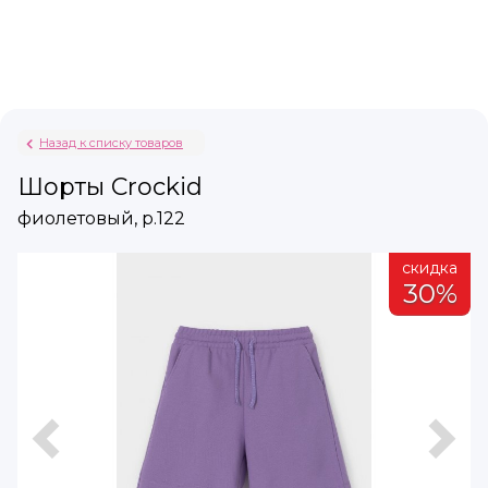
Назад к списку товаров
Шорты Crockid
фиолетовый, р.122
а
скидка
%
30%