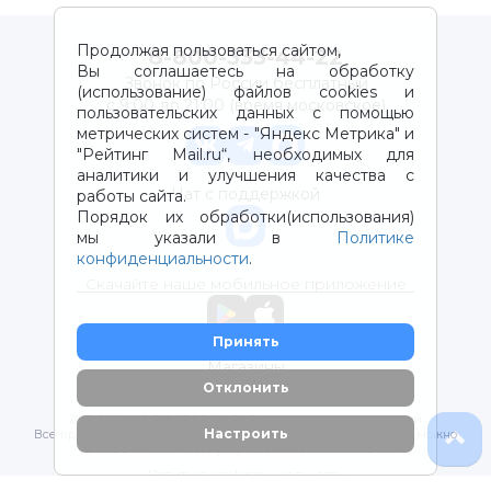
Продолжая пользоваться сайтом,
8-800-333-44-22
Вы соглашаетесь на обработку
Звонок по России бесплатный
(использование) файлов cookies и
с 9:00 до 21:00 (время московское)
пользовательских данных с помощью
метрических систем - "Яндекс Метрика" и
"Рейтинг Mail.ru“, необходимых для
аналитики и улучшения качества с
Чат с поддержкой
работы сайта.
Порядок их обработки(использования)
мы указали в
Политике
конфиденциальности
.
Скачайте наше мобильное приложение
Принять
Магазины
Отклонить
2012-2026 © ООО "ВОТОНЯ". Детские товары с доставкой
Настроить
Все права защищены. Любое использование материалов возможно
только с письменного разрешения владельцев сайта.
Политика конфиденциальности