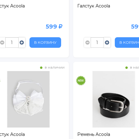
стук Acoola
Галстук Acoola
599
5
В КОРЗИНУ
В КОРЗИ
в наличии
в на
стук Acoola
Ремень Acoola