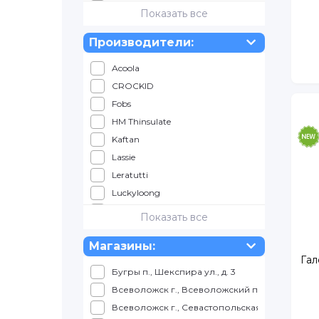
5 лет
Показать все
6 лет
Производители:
7 лет
8 лет
Acoola
9 лет
CROCKID
10 лет
Fobs
12 лет
HM Thinsulate
13 лет
Kaftan
13.5 - 14 лет
Lassie
Leratutti
Luckyloong
Lukky Fashion
Показать все
Mille accessories
Магазины:
OLDOS
Гал
Palloncino
Бугры п., Шекспира ул., д. 3
QUNXING TOYS
Всеволожск г., Всеволожский пр., д. 57
ROSSINI
Всеволожск г., Севастопольская ул., д. 2, корп
S.Gloves