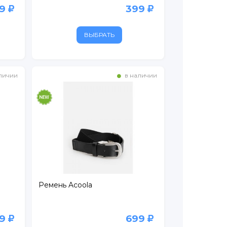
99
399
ВЫБРАТЬ
личии
в наличии
Ремень Acoola
99
699