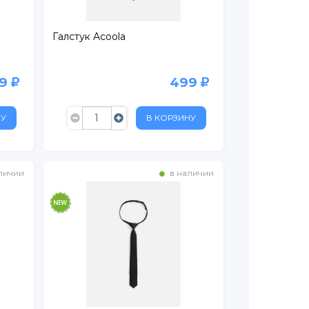
Галстук Acoola
99
499
НУ
В КОРЗИНУ
личии
в наличии