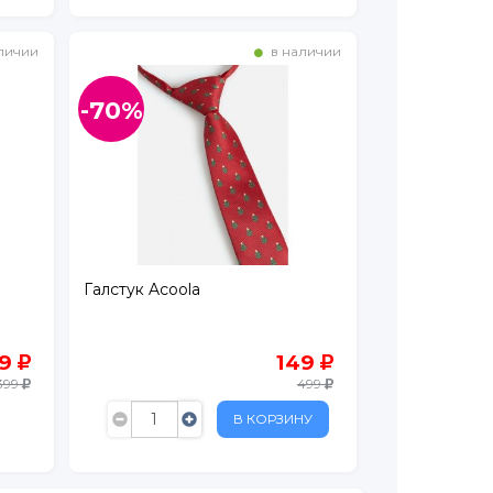
личии
в наличии
-70%
Галстук Acoola
79
149
399
499
В КОРЗИНУ