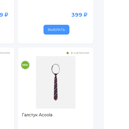
99
399
ВЫБРАТЬ
личии
в наличии
Галстук Acoola