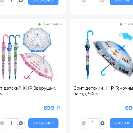
В КОРЗИНУ
В КОРЗИ
в наличии
в на
ертолово
т детский КНР Зверушки,
Зонт детский КНР Гоночн
см
заезд, 50см.
699
6
В КОРЗИНУ
В КОРЗИ