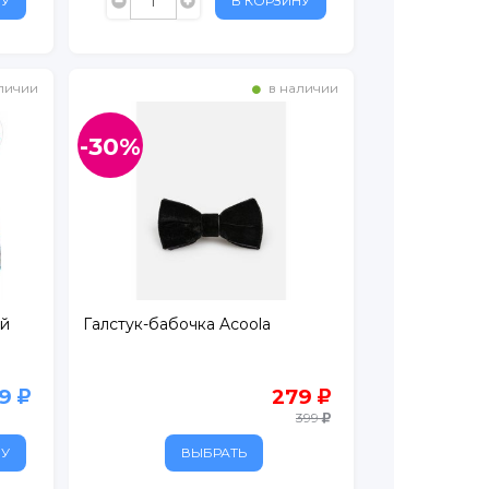
НУ
В КОРЗИНУ
личии
в наличии
-30%
ый
Галстук-бабочка Acoola
99
279
399
НУ
ВЫБРАТЬ