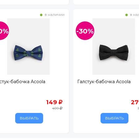
в наличии
в на
0%
-30%
, д. 134
стук-бабочка Acoola
Галстук-бабочка Acoola
149
2
499
ВЫБРАТЬ
ВЫБРАТЬ