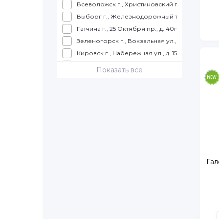
Всеволожск г., Христиновский пр., д. 26
SHANTOU YISHENG
Выборг г., Железнодорожный т., д. 4, ТРК КУ
YIWU YOUDA
Гатчина г., 25 Октября пр., д. 40г, корп. 1
Играем вместе
Зеленогорск г., Вокзальная ул., д. 7, ТЦ Куро
КНР
Кировск г., Набережная ул., д. 15, ТРК Набер
Лапочка
Колпино г., Балканская дорога, д. 10, ТЦ "К
Показать все
Снежань
Колпино г., Трудящихся б-р., д. 12, ТК "Ока"
Коммунар г., Ленинградское ш., д. 9
Красное село г., Театральная ул., д. 4
Кронштадт г., Ленина пр., д. 13
Кудрово г., Ленинградская ул., д. 3
Луга г., Урицкого пр., д. 77, корп. 4, ТЦ Айсбе
Металлострой п., Полевая ул., д. 12
Гал
Мурино г., Авиаторов Балтики пр., д. 5
Мурино г., Воронцовский б-р., д. 16
Мурино г., Привокзальная пл., д. 1-А
Мурино г., Шоссе в Лаврики ул., д. 63
Мурино г., Шувалова ул., д. 40