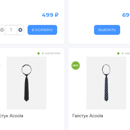
499
6
В КОРЗИНУ
ВЫБРАТЬ
в наличии
в на
стук Acoola
Галстук Acoola