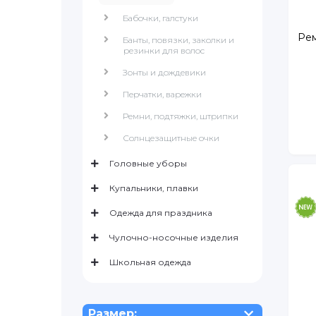
Бабочки, галстуки
Рем
Банты, повязки, заколки и
резинки для волос
Зонты и дождевики
Перчатки, варежки
Ремни, подтяжки, штрипки
Солнцезащитные очки
Головные уборы
Купальники, плавки
Одежда для праздника
Чулочно-носочные изделия
Школьная одежда
Размер: