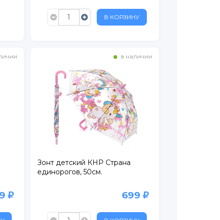
В КОРЗИНУ
личии
в наличии
Зонт детский КНР Страна
единорогов, 50см.
99
699