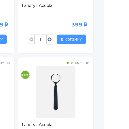
Галстук Acoola
99
399
НУ
В КОРЗИНУ
личии
в наличии
Галстук Acoola