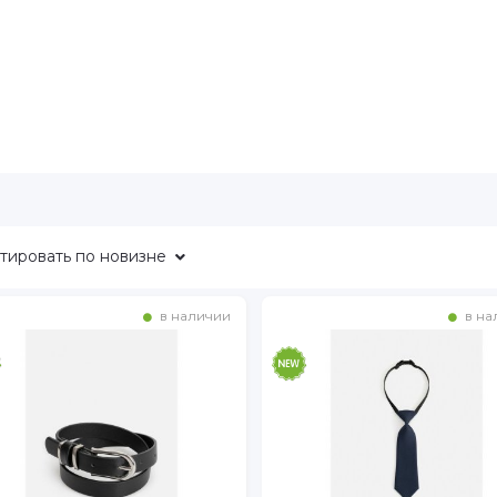
тировать
по новизне
в наличии
в на