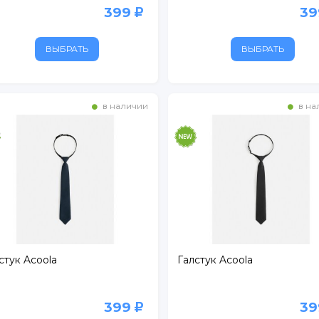
399
3
ВЫБРАТЬ
ВЫБРАТЬ
в наличии
в на
стук Acoola
Галстук Acoola
399
3
. 1