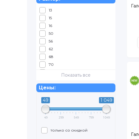
Гал
13
15
16
50
56
62
68
70
80
Показать все
85
Цены:
86
92
49
1 049
98
104
49
299
549
799
1 049
110
116
только со скидкой
Гал
122