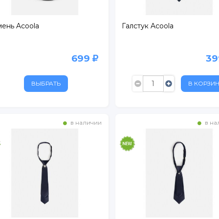
ень Acoola
Галстук Acoola
699
3
ВЫБРАТЬ
В КОРЗИ
в наличии
в на