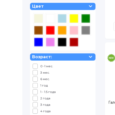
128
Цвет
134
140
152
158
176
Возраст:
1 мес.
3 мес.
6 мес.
1 год
1 - 1.5 года
2 года
Гал
3 года
4 года