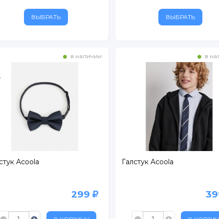
БУС
ВЫБРАТЬ
ВЫБРАТЬ
ртный
ежный
в наличии
в на
расный Кирпичник"
рг
стук Acoola
Галстук Acoola
299
3