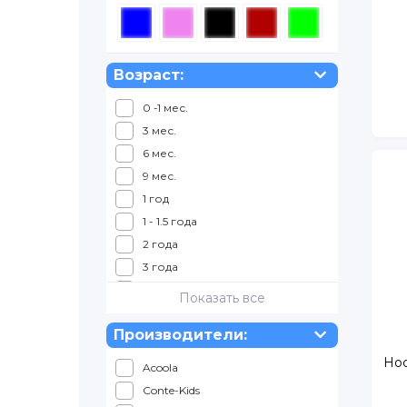
140
146
152
Возраст:
158
1 мес.
176
3 мес.
6 мес.
9 мес.
1 год
1 - 1.5 года
2 года
3 года
4 года
Показать все
5 лет
Производители:
6 лет
7 лет
Нос
Acoola
7 - 7.5 лет
Conte-Kids
8 лет