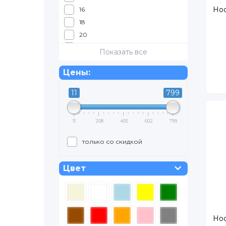
Нос
16
18
20
50
Показать все
56
Цены:
62
68
11
799
74
80
11
208
405
602
799
86
92
только со скидкой
98
104
Цвет
110
116
122
128
Нос
134