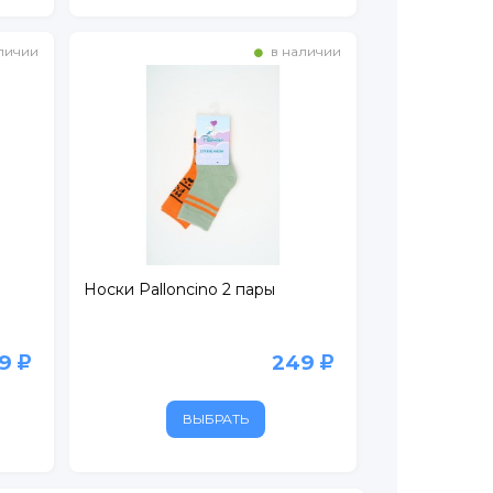
личии
в наличии
Носки Palloncino 2 пары
49
249
ВЫБРАТЬ