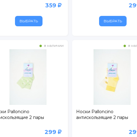
359
2
ВЫБРАТЬ
ВЫБРАТЬ
в наличии
в на
. 1
БУС
ки Palloncino
Носки Palloncino
искользящие 2 пары
антискользящие 2 пары
ртный
ежный
299
2
расный Кирпичник"