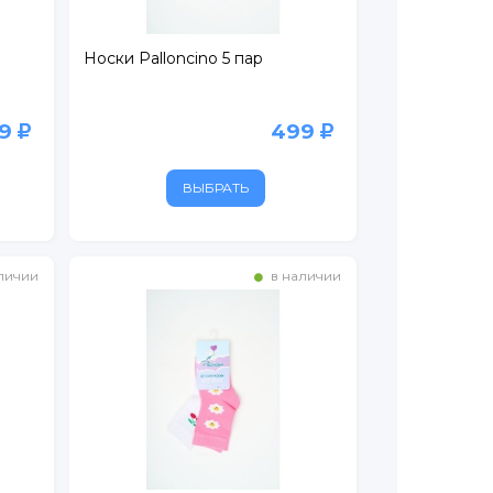
Носки Palloncino 5 пар
99
499
ВЫБРАТЬ
личии
в наличии