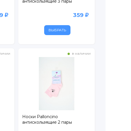
антискользящие 3 пары
49
359
ВЫБРАТЬ
личии
в наличии
Носки Palloncino
антискользящие 2 пары