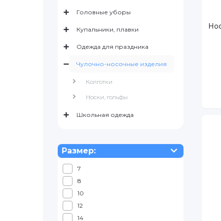
Головные уборы
Нос
Купальники, плавки
Одежда для праздника
Чулочно-носочные изделия
Колготки
Носки, гольфы
Школьная одежда
Размер:
7
8
10
12
14