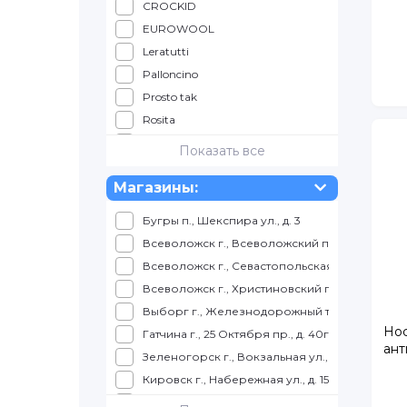
CROCKID
9 лет
EUROWOOL
10 лет
Leratutti
11 лет
Palloncino
12 лет
Prosto tak
13 лет
Rosita
15 лет
АТОН
Показать все
Брестский чулочный комб.
Магазины:
Носкофф
ЭРА
Бугры п., Шекспира ул., д. 3
Всеволожск г., Всеволожский пр., д. 57
Всеволожск г., Севастопольская ул., д. 2, корп
Всеволожск г., Христиновский пр., д. 26
Выборг г., Железнодорожный т., д. 4, ТРК КУ
Нос
Гатчина г., 25 Октября пр., д. 40г, корп. 1
ант
Зеленогорск г., Вокзальная ул., д. 7, ТЦ Куро
Кировск г., Набережная ул., д. 15, ТРК Набер
Колпино г., Балканская дорога, д. 10, ТЦ "К