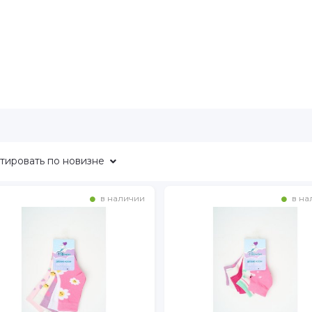
тировать
по новизне
в наличии
в на