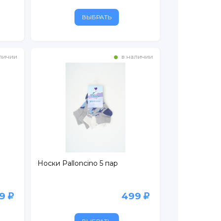
ВЫБРАТЬ
личии
в наличии
Носки Palloncino 5 пар
49
499