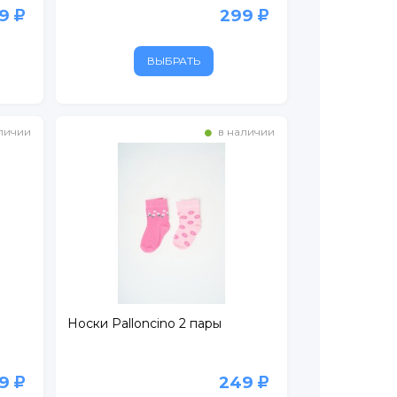
99
299
ВЫБРАТЬ
личии
в наличии
Носки Palloncino 2 пары
99
249