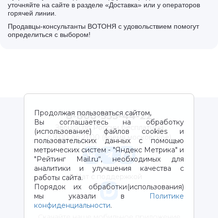
уточняйте на сайте в разделе «Доставка» или у операторов
горячей линии.
Продавцы-консультанты ВОТОНЯ с удовольствием помогут
определиться с выбором!
Продолжая пользоваться сайтом,
8-800-333-44-22
Вы соглашаетесь на обработку
Звонок по России бесплатный
(использование) файлов cookies и
с 9:00 до 21:00 (время московское)
пользовательских данных с помощью
метрических систем - "Яндекс Метрика" и
"Рейтинг Mail.ru“, необходимых для
аналитики и улучшения качества с
Чат с поддержкой
работы сайта.
Порядок их обработки(использования)
мы указали в
Политике
конфиденциальности
.
Скачайте наше мобильное приложение