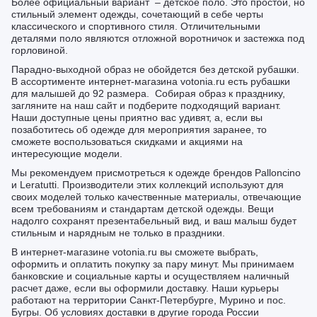
Более официальный вариант – детское поло. Это простой, но
стильный элемент одежды, сочетающий в себе черты
классического и спортивного стиля. Отличительными
деталями поло являются отложной воротничок и застежка под
горловиной.
Парадно-выходной образ не обойдется без детской рубашки.
В ассортименте интернет-магазина votonia.ru есть рубашки
для малышей до 92 размера. Собирая образ к празднику,
загляните на наш сайт и подберите подходящий вариант.
Наши доступные цены приятно вас удивят, а, если вы
позаботитесь об одежде для мероприятия заранее, то
сможете воспользоваться скидками и акциями на
интересующие модели.
Мы рекомендуем присмотреться к одежде брендов Palloncino
и Leratutti. Производители этих коллекций используют для
своих моделей только качественные материалы, отвечающие
всем требованиям и стандартам детской одежды. Вещи
надолго сохранят презентабельный вид, и ваш малыш будет
стильным и нарядным не только в праздники.
В интернет-магазине votonia.ru вы сможете выбрать,
оформить и оплатить покупку за пару минут. Мы принимаем
банковские и социальные карты и осуществляем наличный
расчет даже, если вы оформили доставку. Наши курьеры
работают на территории Санкт-Петербурге, Мурино и пос.
Бугры. Об условиях доставки в другие города России