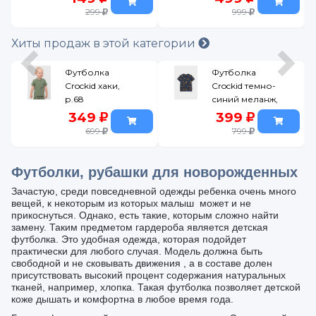
р.86
299
999
Хиты продаж в этой категории
Футболка
Футболка
Crockid хаки,
Crockid темно-
р.68
синий меланж,
р.92
349
399
699
799
Футболки, рубашки для новорожденных
Зачастую, среди повседневной одежды ребенка очень много
вещей, к некоторым из которых малыш может и не
прикоснуться. Однако, есть такие, которым сложно найти
замену. Таким предметом гардероба является детская
футболка. Это удобная одежда, которая подойдет
практически для любого случая. Модель должна быть
свободной и не сковывать движения , а в составе долен
присутствовать высокий процент содержания натуральных
тканей, например, хлопка. Такая футболка позволяет детской
коже дышать и комфортна в любое время года.