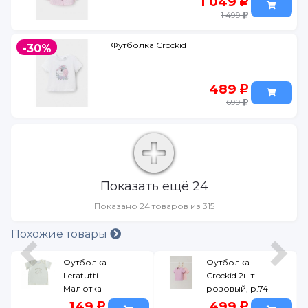
1 049
1 499
Футболка Crockid
-30%
489
699
Показать ещё 24
Показано 24 товаров из 315
Похожие товары
Футболка
Футболка
Leratutti
Crockid 2шт
Малютка
розовый, р.74
молочный,
149
499