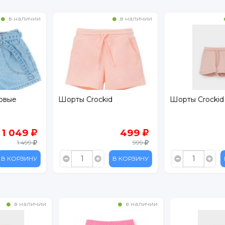
в наличии
в наличии
id
Шорты Crockid
Бриджи Lerat
499
549
999
1 099
В КОРЗИНУ
В КОРЗИНУ
в наличии
в наличии