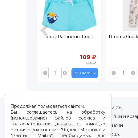
cino Tropic
Шорты Crockid
Шорты Crock
109
449
599
899
В КОРЗИНУ
В КОРЗИНУ
Продолжая пользоваться сайтом,
О нас / About us
Контакты
Вы соглашаетесь на обработку
Магазины
Гарантии и возв
(использование) файлов cookies и
пользовательских данных с помощью
Правовая информация
Вакансии
метрических систем - "Яндекс Метрика" и
Будьте бдительны!
Помощь
"Рейтинг Mail.ru“, необходимых для