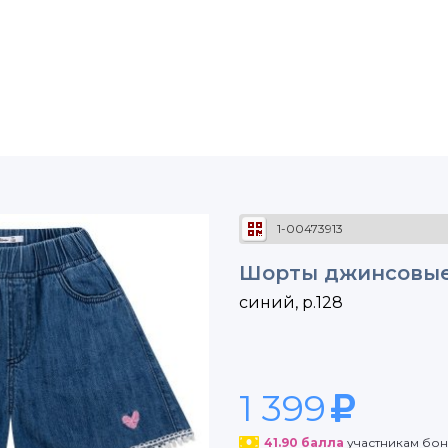
1-00473913
Шорты джинсовые 
синий, р.128
1 399
41.90
балла
участникам бо