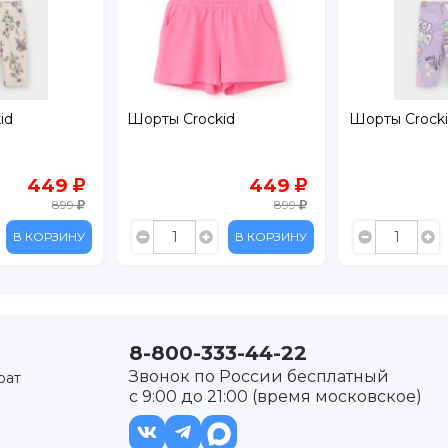
id
Шорты Crockid
Шорты Crock
449
449
899
899
В КОРЗИНУ
В КОРЗИНУ
8-800-333-44-22
Звонок по России бесплатный
рат
с 9:00 до 21:00 (время московское)