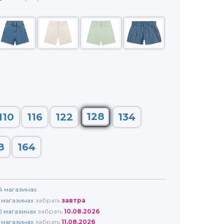
128
110
116
122
134
8
164
4
магазинах
магазинах
забрать
завтра
0
магазинах
забрать
10.08.2026
магазинах
забрать
11.08.2026