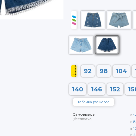
92
98
104
140
146
152
15
Таблица размеров
Самовывоз:
в
5
(бесплатно)
в
8
в
1
в
4