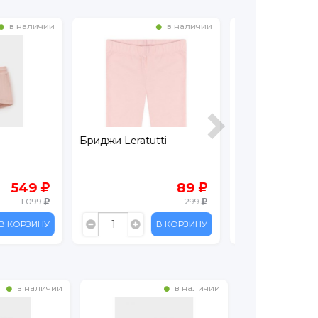
в наличии
в наличии
utti
Шорты Crockid
Шорты Crocki
89
599
299
1 199
В КОРЗИНУ
В КОРЗИНУ
в наличии
в наличии