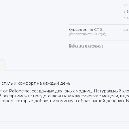
в
5
в
6
в
4
Курьером по СПб:
до
(бесплатно от 2500 руб)
Добавить в закладки
 стиль и комфорт на каждый день
от Palloncino, созданных для юных модниц. Натуральный хл
В ассортименте представлены как классические модели, иде
кором, которые добавят изюминку в образ вашей девочки. 