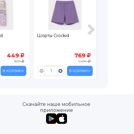
id
Шорты Crockid
Шорты Acoola
769
449
1 099
899
В КОРЗИНУ
В КОРЗИНУ
Скачайте наше мобильное
приложение