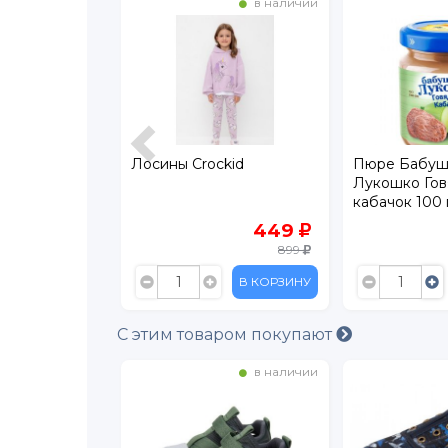
в наличии
в наличии
евательный
Лосины Crockid
Пюре Бабуш
емоты 70 г
Лукошко Гов
кабачок 100 
64.90
449
899
В КОРЗИНУ
В КОРЗИНУ
С этим товаром покупают
в наличии
в наличии