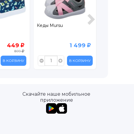
Кеды Mursu
Кеды текстил
449
1 499
899
В КОРЗИНУ
В КОРЗИНУ
Скачайте наше мобильное
приложение