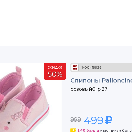
скидка
1-00419926
50%
Слипоны Palloncin
розовый0, р.27
499
999
1.40
балла
участникам бон