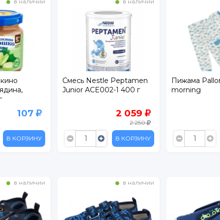
в наличии
в наличии
кино
Смесь Nestle Peptamen
Пижама Pallo
ядина,
Junior ACE002-1 400 г
morning
г
107
2 059
2 250
В КОРЗИНУ
В КОРЗИНУ
в наличии
в наличии