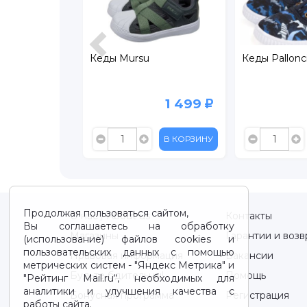
loncino
Кеды Mursu
Кеды Pallonc
499
1 499
999
В КОРЗИНУ
В КОРЗИНУ
Продолжая пользоваться сайтом,
О нас / About us
Контакты
Вы соглашаетесь на обработку
Магазины
Гарантии и возв
(использование) файлов cookies и
пользовательских данных с помощью
Правовая информация
Вакансии
метрических систем - "Яндекс Метрика" и
Будьте бдительны!
Помощь
"Рейтинг Mail.ru“, необходимых для
аналитики и улучшения качества с
Бонусная программа
Регистрация
работы сайта.