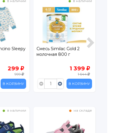
в наличии
в наличии
ncino Sleepy
Смесь Similac Gold 2
Сок ФрутоНян
молочная 800 г
вишня осветл
мл
299
1 399
999
1 644
В КОРЗИНУ
В КОРЗИНУ
в наличии
на складе