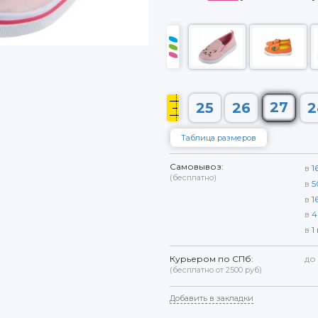
27
25
26
2
Таблица размеров
Самовывоз:
в
1
(бесплатно)
в
5
в
1
в
4
в
1
Курьером по СПб:
до
(бесплатно от 2500 руб)
Добавить в закладки