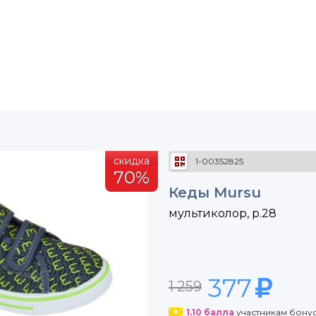
скидка
1-00352825
70%
Кеды Mursu
мультиколор, р.28
377
1 259
1.10
балла
участникам бону