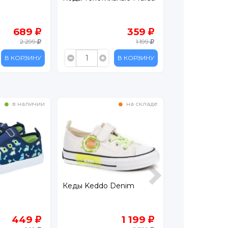
359
699
1 199
1 399
В КОРЗИНУ
В КОРЗИНУ
на складе
в наличии
Denim
Слипоны Palloncino
Кеды Kenka
1 199
499