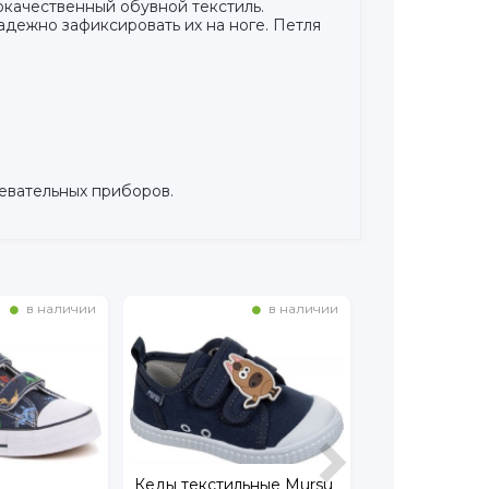
окачественный обувной текстиль.
адежно зафиксировать их на ноге. Петля
евательных приборов.
в наличии
в наличии
льные Mursu
Кеды Mursu
Кеды Mursu