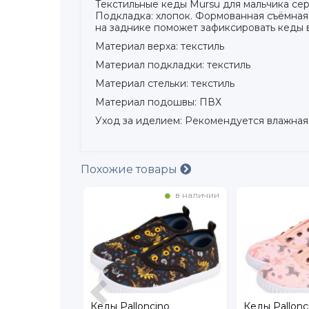
Текстильные кеды Mursu для мальчика сер
Подкладка: хлопок. Формованная съёмная 
на заднике поможет зафиксировать кеды 
Материал верха: текстиль
Материал подкладки: текстиль
Материал стельки: текстиль
Материал подошвы: ПВХ
Уход за иделием: Рекомендуется влажная
Похожие товары
в наличии
в наличии
cino
Кеды Palloncino
Кеды Kenka