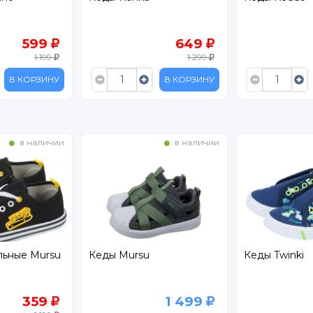
649
689
1 299
2 299
В КОРЗИНУ
В КОРЗИНУ
в наличии
в наличии
Кеды Twinki
Кеды Keddo 
1 499
449