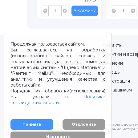
1 199
1 199
В КОРЗИНУ
В КОРЗИНУ
Продолжая пользоваться сайтом,
О нас / About us
Контакты
Вы соглашаетесь на обработку
Магазины
Гарантии и возв
(использование) файлов cookies и
пользовательских данных с помощью
Правовая информация
Вакансии
метрических систем - "Яндекс Метрика" и
Будьте бдительны!
Помощь
"Рейтинг Mail.ru“, необходимых для
аналитики и улучшения качества с
Бонусная программа
Регистрация
работы сайта.
Оплата и доставка
Поставщикам
Порядок их обработки(использования)
мы указали в
Политике
Партнерам
конфиденциальности
.
Принять
Отклонить
2012-2026 © ООО "ВОТОНЯ". Детские товары с достав
Все права защищены. Любое использование материа
Политика конфиденциальности
Настроить