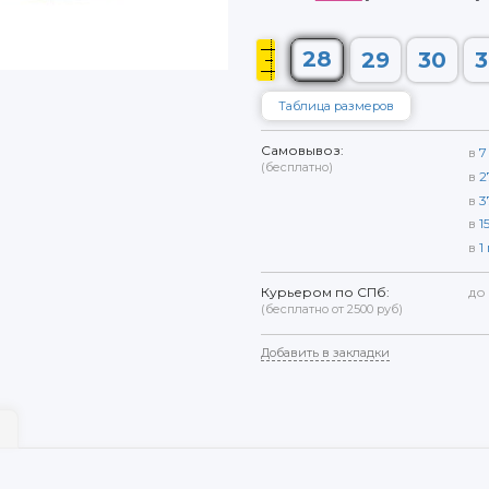
28
29
30
3
Таблица размеров
Самовывоз:
в
7
(бесплатно)
в
2
в
3
в
1
в
1
Курьером по СПб:
до
(бесплатно от 2500 руб)
Добавить в закладки