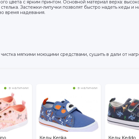
ого цвета с ярким принтом. Основной материал верха: высок
стелька. Застежки-липучки позволят быстро надеть кеды и н
во время надевания.
 чистка мягкими моющими средствами, сушить в дали от нагр
в наличии
в наличии
Кеды Keddo
Кеды тексти