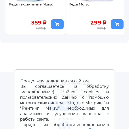
Кеды текстильные Mursu
Кеды Mursu
359
299
1 199
999
Продолжая пользоваться сайтом,
8-800-333-44-22
Вы соглашаетесь на обработку
Звонок по России бесплатный
(использование) файлов cookies и
с 9:00 до 21:00 (время московское)
пользовательских данных с помощью
метрических систем - "Яндекс Метрика" и
"Рейтинг Mail.ru“, необходимых для
аналитики и улучшения качества с
Чат с поддержкой
работы сайта.
Порядок их обработки(использования)