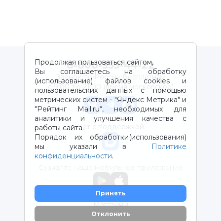
Продолжая пользоваться сайтом,
8-800-333-44-22
Вы соглашаетесь на обработку
Звонок по России бесплатный
(использование) файлов cookies и
с 9:00 до 21:00 (время московское)
пользовательских данных с помощью
метрических систем - "Яндекс Метрика" и
"Рейтинг Mail.ru“, необходимых для
аналитики и улучшения качества с
Чат с поддержкой
работы сайта.
Порядок их обработки(использования)
мы указали в
Политике
конфиденциальности
.
Скачайте наше мобильное приложение
Принять
Магазины
Отклонить