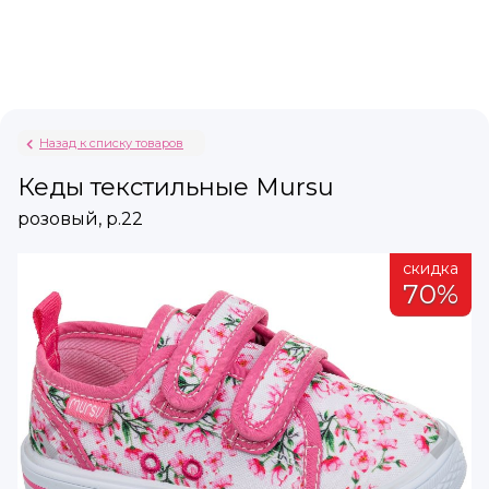
Назад к списку товаров
Кеды текстильные Mursu
розовый, р.22
а
скидка
%
70%