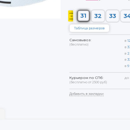
31
32
33
3
Таблица размеров
Самовывоз:
в
1
(бесплатно)
в
3
в
2
в
3
в
9
Курьером по СПб:
до
(бесплатно от 2500 руб)
Добавить в закладки