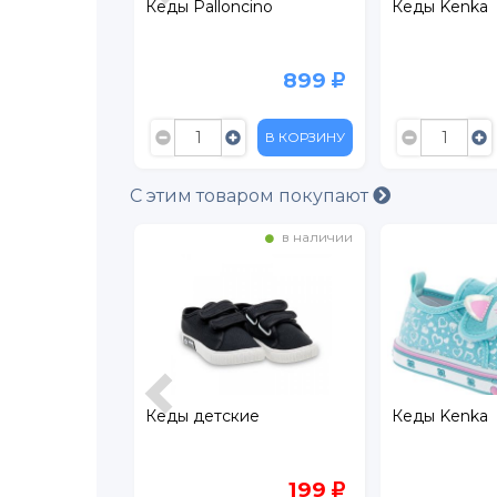
Кеды Palloncino
Кеды Kenka
689
899
2 299
В КОРЗИНУ
В КОРЗИНУ
С этим товаром покупают
на складе
в наличии
Кеды детские
Кеды Kenka
299
199