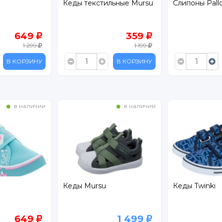
Кеды текстильные Mursu
Слипоны Pall
649
359
1 299
1 199
В КОРЗИНУ
В КОРЗИНУ
в наличии
в наличии
Кеды Mursu
Кеды Twinki
649
1 499