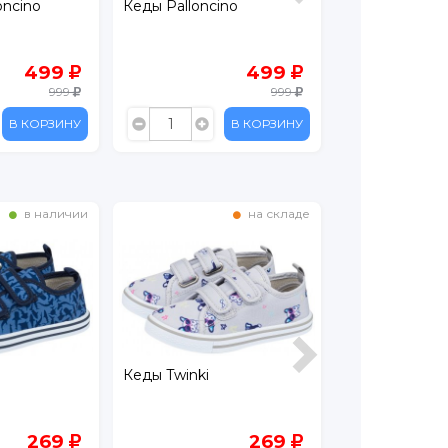
oncino
Кеды Palloncino
Кеды текстил
499
499
999
999
В КОРЗИНУ
В КОРЗИНУ
в наличии
на складе
Кеды Twinki
Кеды Kenka
269
269