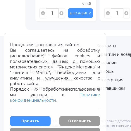
999
599
В КОРЗИНУ
В КОРЗИНУ
Продолжая пользоваться сайтом,
О нас / About us
Контакты
Вы соглашаетесь на обработку
Магазины
Гарантии и возв
(использование) файлов cookies и
пользовательских данных с помощью
Правовая информация
Вакансии
метрических систем - "Яндекс Метрика" и
Будьте бдительны!
Помощь
"Рейтинг Mail.ru“, необходимых для
аналитики и улучшения качества с
Бонусная программа
Регистрация
работы сайта.
Оплата и доставка
Поставщикам
Порядок их обработки(использования)
мы указали в
Политике
Партнерам
конфиденциальности
.
Принять
Отклонить
2012-2026 © ООО "ВОТОНЯ". Детские товары с достав
Все права защищены. Любое использование материа