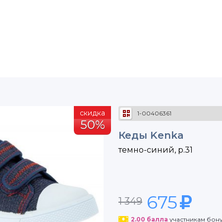
скидка
1-00406361
50%
Кеды Kenka
темно-синий, р.31
675
1 349
2.00
балла
участникам бон