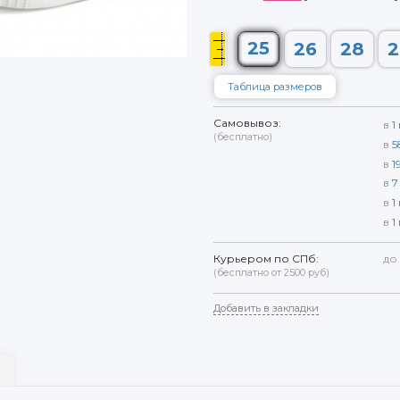
25
26
28
2
Таблица размеров
Самовывоз:
в
1
(бесплатно)
в
5
в
1
в
7
в
1
в
1
Курьером по СПб:
до
(бесплатно от 2500 руб)
Добавить в закладки