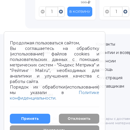
899
999
В КОРЗИНУ
В КОРЗИНУ
Продолжая пользоваться сайтом,
О нас / About us
Контакты
Вы соглашаетесь на обработку
Магазины
Гарантии и возв
(использование) файлов cookies и
пользовательских данных с помощью
Правовая информация
Вакансии
метрических систем - "Яндекс Метрика" и
Будьте бдительны!
Помощь
"Рейтинг Mail.ru“, необходимых для
аналитики и улучшения качества с
Бонусная программа
Регистрация
работы сайта.
Оплата и доставка
Поставщикам
Порядок их обработки(использования)
мы указали в
Политике
Партнерам
конфиденциальности
.
2012-2026 © ООО "ВОТОНЯ". Детские товары с достав
Принять
Отклонить
Все права защищены. Любое использование материа
Политика конфиденциальности