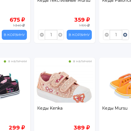
Кеды текстильные Mursu
Кеды Pallonc
675
359
1 349
1 199
В КОРЗИНУ
В КОРЗИНУ
в наличии
в наличии
Кеды Kenka
Кеды Mursu
299
389