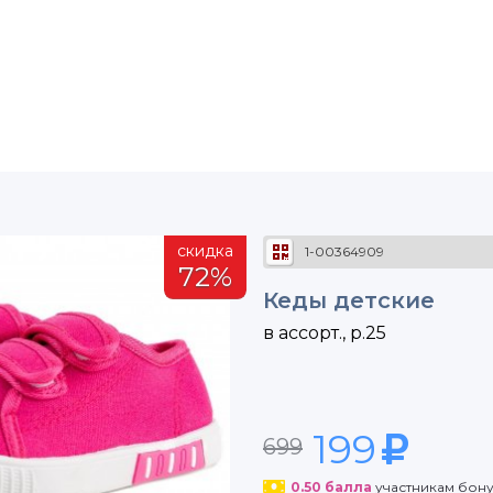
скидка
1-00364909
72%
Кеды детские
в ассорт., р.25
199
699
0.50
балла
участникам бон