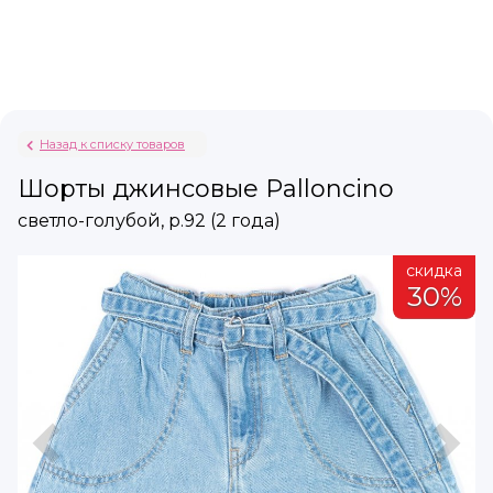
Назад к списку товаров
Шорты джинсовые Palloncino
светло-голубой, р.92 (2 года)
а
скидка
%
30%