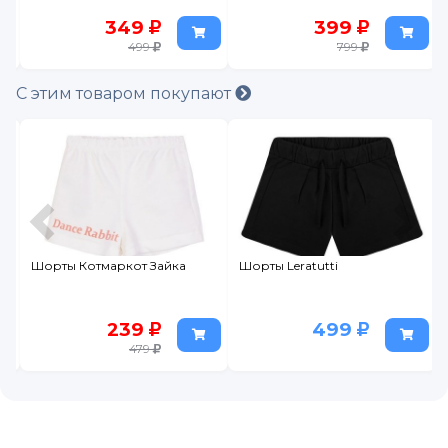
349
399
499
799
С этим товаром покупают
Шорты Котмаркот Зайка
Шорты Leratutti
239
499
479