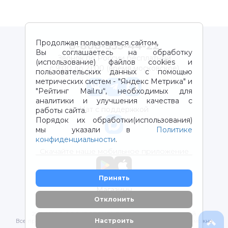
Продолжая пользоваться сайтом,
8-800-333-44-22
Вы соглашаетесь на обработку
Звонок по России бесплатный
(использование) файлов cookies и
с 9:00 до 21:00 (время московское)
пользовательских данных с помощью
метрических систем - "Яндекс Метрика" и
"Рейтинг Mail.ru“, необходимых для
аналитики и улучшения качества с
Чат с поддержкой
работы сайта.
Порядок их обработки(использования)
мы указали в
Политике
конфиденциальности
.
Скачайте наше мобильное приложение
Принять
Магазины
Отклонить
2012-2026 © ООО "ВОТОНЯ". Детские товары с доставкой
Настроить
Все права защищены. Любое использование материалов возможно
только с письменного разрешения владельцев сайта.