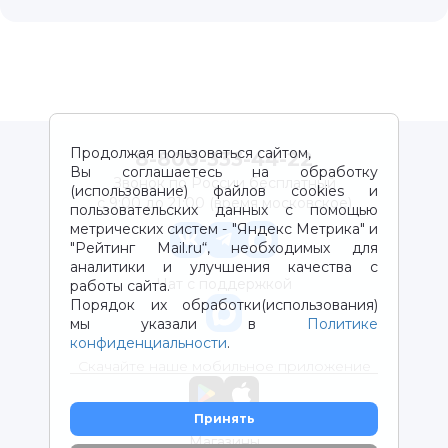
Продолжая пользоваться сайтом,
8-800-333-44-22
Вы соглашаетесь на обработку
Звонок по России бесплатный
(использование) файлов cookies и
с 9:00 до 21:00 (время московское)
пользовательских данных с помощью
метрических систем - "Яндекс Метрика" и
"Рейтинг Mail.ru“, необходимых для
аналитики и улучшения качества с
Чат с поддержкой
работы сайта.
Порядок их обработки(использования)
мы указали в
Политике
конфиденциальности
.
Скачайте наше мобильное приложение
Принять
Магазины