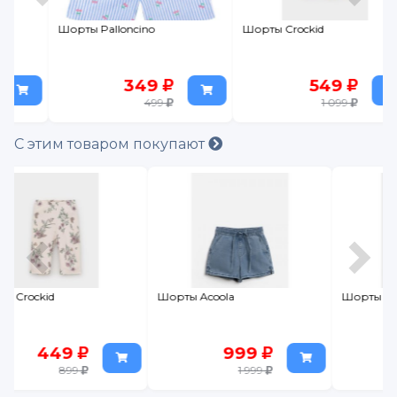
Шорты Palloncino
Шорты Crockid
349
549
499
1 099
С этим товаром покупают
Шорты Acoola
Шорты Crockid
999
449
1 999
899