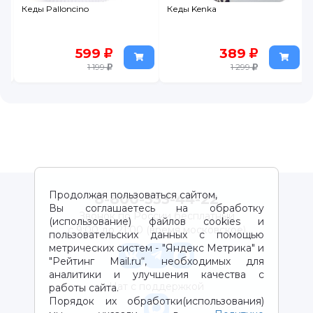
Кеды Palloncino
Кеды Kenka
599
389
1 199
1 299
Продолжая пользоваться сайтом,
8-800-333-44-22
Вы соглашаетесь на обработку
Звонок по России бесплатный
(использование) файлов cookies и
с 9:00 до 21:00 (время московское)
пользовательских данных с помощью
метрических систем - "Яндекс Метрика" и
"Рейтинг Mail.ru“, необходимых для
аналитики и улучшения качества с
Чат с поддержкой
работы сайта.
Порядок их обработки(использования)