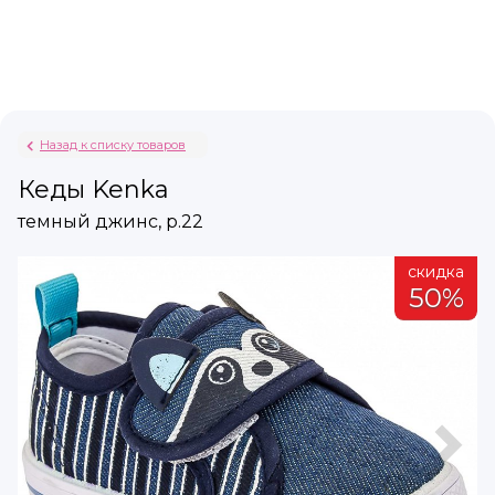
Назад к списку товаров
Кеды Kenka
темный джинс, р.22
а
скидка
%
50%