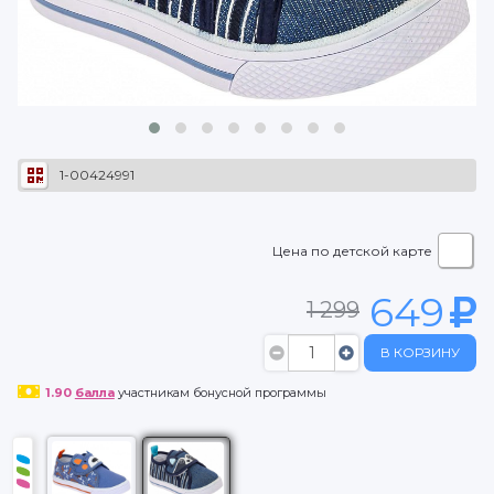
1-00424991
Цена по детской карте
649
1 299
В КОРЗИНУ
1.90
балла
участникам бонусной программы