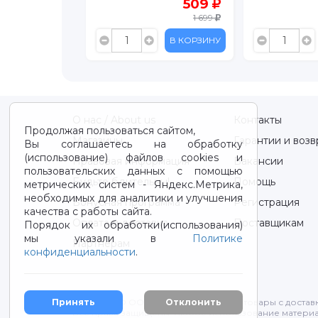
509
689
1 699
2 299
В КОРЗИНУ
В КОРЗИНУ
О нас / About us
Контакты
Продолжая пользоваться сайтом,
Магазины
Гарантии и возв
Вы соглашаетесь на обработку
(использование) файлов cookies и
Правовая информация
Вакансии
пользовательских данных с помощью
Будьте бдительны!
Помощь
метрических систем - Яндекс.Метрика,
необходимых для аналитики и улучшения
Бонусная программа
Регистрация
качества с работы сайта.
Оплата и доставка
Поставщикам
Порядок их обработки(использования)
мы указали в
Политике
Партнерам
конфиденциальности
.
2012-2026 © ООО "ВОТОНЯ". Детские товары с достав
Принять
Отклонить
Все права защищены. Любое использование материа