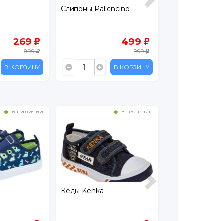
oncino
Кеды Keddo Denim
Кеды Twinki
499
719
999
2 399
В КОРЗИНУ
В КОРЗИНУ
в наличии
в наличии
Кеды Kenka
Кеды Pallonci