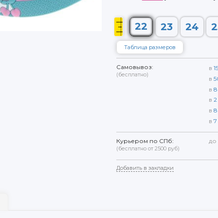
22
23
24
2
Таблица размеров
Самовывоз:
в
1
(бесплатно)
в
5
в
8
в
2
в
8
в
7
Курьером по СПб:
до
(бесплатно от 2500 руб)
Добавить в закладки