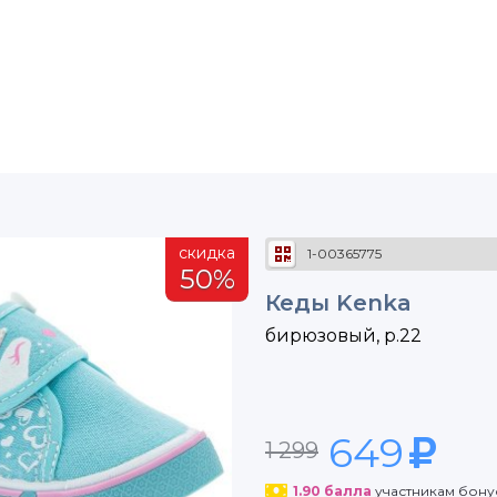
скидка
1-00365775
50%
Кеды Kenka
бирюзовый, р.22
649
1 299
1.90
балла
участникам бон