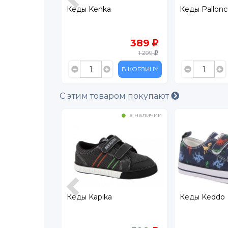
Кеды Palloncino
Слипоны Pall
389
600
1 299
1 199
В КОРЗИНУ
В КОРЗИНУ
С этим товаром покупают
в наличии
в наличии
Кеды Keddo
Кеды Kenka