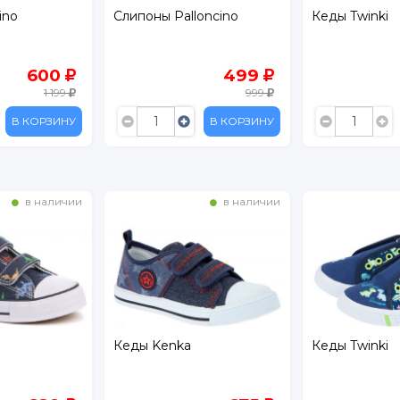
oncino
Кеды Twinki
Слипоны Pall
499
269
999
899
В КОРЗИНУ
В КОРЗИНУ
в наличии
в наличии
Кеды Twinki
Кеды Kenka